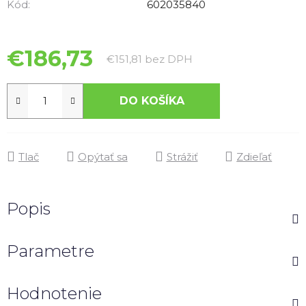
z
Kód:
602035840
5
hviezdičiek.
€186,73
Jednotková cena:
€151,81 bez DPH
DO KOŠÍKA
Tlač
Opýtať sa
Strážiť
Zdieľať
Popis
Parametre
Hodnotenie