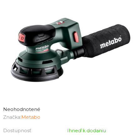
Priemerné
hodnotenie
Neohodnotené
produktu
Značka:
Metabo
je
Dostupnosť
Ihneď k dodaniu
0,0