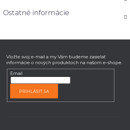
Ostatné informácie
Z
á
p
Vložte svoj e-mail a my Vám budeme zasielať
informácie o nových produktoch na našom e-shope.
ä
t
Email
i
e
PRIHLÁSIŤ SA