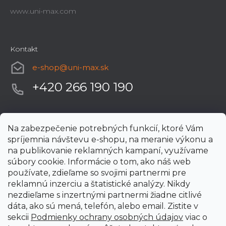
www.uni-max.com
Kontakt
e-shop
@
uni-max.sk
+420 266 190 190
Na zabezpečenie potrebných funkcií, ktoré Vám
spríjemnia návštevu e-shopu, na meranie výkonu a
na publikovanie reklamných kampaní, využívame
súbory cookie. Informácie o tom, ako náš web
používate, zdieľame so svojimi partnermi pre
reklamnú inzerciu a štatistické analýzy. Nikdy
nezdieľame s inzertnými partnermi žiadne citlivé
dáta, ako sú mená, telefón, alebo email. Zistite v
sekcii
Podmienky ochrany osobných údajov
viac o