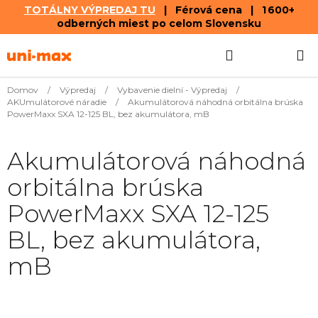
TOTÁLNY VÝPREDAJ TU
| Férová cena | 1 600+
odberných miest po celom Slovensku
Prejsť
Hľadať
NÁKUP
na
obsah
KOŠÍK
Domov
/
Výpredaj
/
Vybavenie dielní - Výpredaj
/
AKUmulátorové náradie
/
Akumulátorová náhodná orbitálna brúska
PowerMaxx SXA 12-125 BL, bez akumulátora, mB
Akumulátorová náhodná
orbitálna brúska
PowerMaxx SXA 12-125
BL, bez akumulátora,
mB