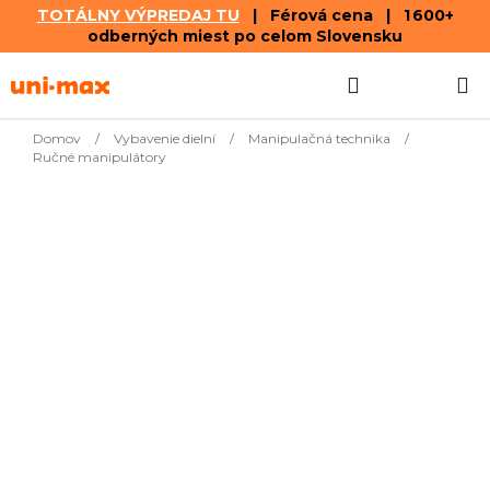
TOTÁLNY VÝPREDAJ TU
| Férová cena | 1 600+
odberných miest po celom Slovensku
Prejsť
Hľadať
NÁKUP
na
obsah
KOŠÍK
Domov
/
Vybavenie dielní
/
Manipulačná technika
/
Ručné manipulátory