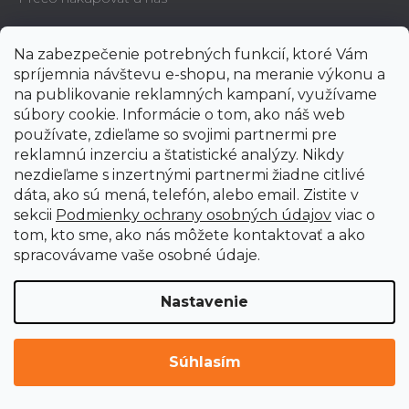
Dodacie podmienky a lehoty
Na zabezpečenie potrebných funkcií, ktoré Vám
spríjemnia návštevu e-shopu, na meranie výkonu a
na publikovanie reklamných kampaní, využívame
Platobné podmienky a metódy
súbory cookie. Informácie o tom, ako náš web
používate, zdieľame so svojimi partnermi pre
reklamnú inzerciu a štatistické analýzy. Nikdy
Prečo byť registrovaným zákazníkom?
nezdieľame s inzertnými partnermi žiadne citlivé
dáta, ako sú mená, telefón, alebo email. Zistite v
sekcii
Podmienky ochrany osobných údajov
viac o
Záruky, reklamácie a servis
tom, kto sme, ako nás môžete kontaktovať a ako
spracovávame vaše osobné údaje.
Zodpovednosť za chyby tovaru - ZÁRUKA
Nastavenie
Postup pri reklamácii a vrátení tovaru
Súhlasím
Servisné služby a ceny