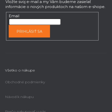
v
p
Vložte svoj e-mail a my Vám budeme zasielať
k
informácie o nových produktoch na našom e-shope.
ä
y
t
Email
v
i
ý
e
p
PRIHLÁSIŤ SA
i
s
u
Všetko o nákupe
Obchodné podmienky
Návod k nákupu
Prečo nakupovať u nás