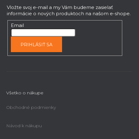
á
v
p
Vložte svoj e-mail a my Vám budeme zasielať
k
informácie o nových produktoch na našom e-shope.
ä
y
t
Email
v
i
ý
e
p
PRIHLÁSIŤ SA
i
s
u
Všetko o nákupe
Obchodné podmienky
Návod k nákupu