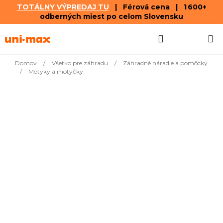
TOTÁLNY VÝPREDAJ TU
| Férová cena | 1 600+
odberných miest po celom Slovensku
Prejsť
Hľadať
NÁKUP
na
obsah
KOŠÍK
Domov
/
Všetko pre záhradu
/
Záhradné náradie a pomôcky
/
Motyky a motyčky
Najpredávanejšie
€25,41
Plečka Felco
Naskladnenie do 3
421
dní