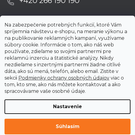
+420 266 190 190
Na zabezpečenie potrebných funkcií, ktoré Vám
spríjemnia návštevu e-shopu, na meranie výkonu a
na publikovanie reklamných kampaní, využívame
súbory cookie. Informácie o tom, ako náš web
používate, zdieľame so svojimi partnermi pre
reklamnú inzerciu a štatistické analýzy. Nikdy
nezdieľame s inzertnými partnermi žiadne citlivé
dáta, ako sú mená, telefón, alebo email. Zistite v
sekcii
Podmienky ochrany osobných údajov
viac o
tom, kto sme, ako nás môžete kontaktovať a ako
spracovávame vaše osobné údaje.
Nastavenie
Vytvoril Shoptet Premium
Copyright 2026
uni-max.sk
. Všetky práva vyhradené.
Upraviť
Súhlasím
nastavenie cookies