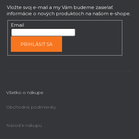
á
v
p
Vložte svoj e-mail a my Vám budeme zasielať
ý
informácie o nových produktoch na našom e-shope.
ä
p
t
i
Email
s
i
u
e
PRIHLÁSIŤ SA
Všetko o nákupe
Obchodné podmienky
Návod k nákupu