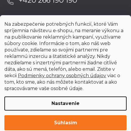
+420 266 190 190
Na zabezpečenie potrebných funkcií, ktoré Vám
spríjemnia návštevu e-shopu, na meranie výkonu a
na publikovanie reklamných kampaní, využívame
súbory cookie. Informácie o tom, ako náš web
používate, zdieľame so svojimi partnermi pre
reklamnú inzerciu a štatistické analýzy. Nikdy
nezdieľame s inzertnými partnermi žiadne citlivé
dáta, ako sú mená, telefón, alebo email. Zistite v
sekcii
Podmienky ochrany osobných údajov
viac o
tom, kto sme, ako nás môžete kontaktovať a ako
spracovávame vaše osobné údaje.
Nastavenie
Vytvoril Shoptet Premium
Copyright 2026
uni-max.sk
. Všetky práva vyhradené.
Upraviť
Súhlasím
nastavenie cookies