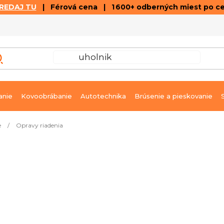
REDAJ TU
| Férová cena | 1 600+ odberných miest po c
VÝPREDAJ
GALÉRIA ČLÁNKOV A VIDEÍ
K
anie
Kovoobrábanie
Autotechnika
Brúsenie a pieskovanie
e
/
Opravy riadenia
ntu
Ihneď k dodaniu