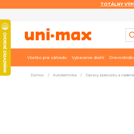
TOTÁLNY VÝP
Prejsť
na
obsah
Všetko pre záhradu
Vybavenie dielní
Drevoobráb
Domov
/
Autotechnika
/
Opravy podvozku a riadeni
Najpredávanejšie
Vodováha na nastavenie vola