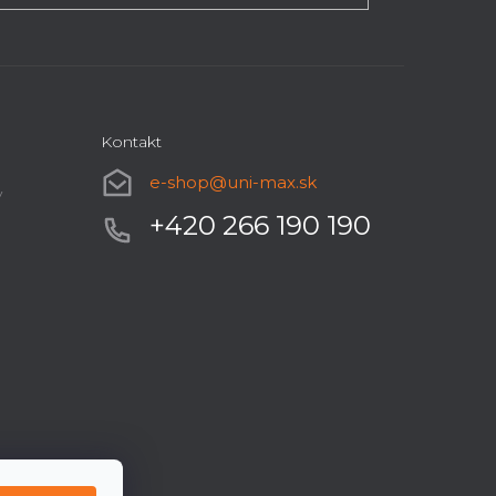
Kontakt
e-shop
@
uni-max.sk
y
+420 266 190 190