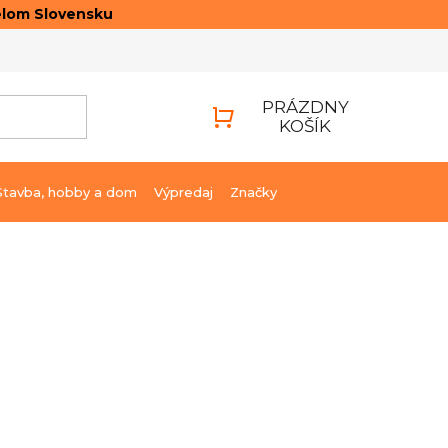
elom Slovensku
ONTAKTY
PRIHLÁSENIE
PRÁZDNY
KOŠÍK
NÁKUPNÝ
KOŠÍK
Stavba, hobby a dom
Výpredaj
Značky
€37,26