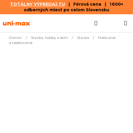
TOTÁLNY VÝPREDAJ TU
| Férová cena | 1 600+
odberných miest po celom Slovensku
Prejsť
Hľadať
NÁKUP
na
obsah
KOŠÍK
Domov
/
Stavba, hobby a dom
/
Stavba
/
Maľovanie
a tapetovanie
Najpredávanejšie
€1,40
Náhradný valček