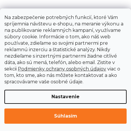
Na zabezpečenie potrebných funkcií, ktoré Vám
NAČÍTAŤ 9 ĎALŠÍCH
spríjemnia návštevu e-shopu, na meranie výkonu a
S
na publikovanie reklamných kampaní, využívame
1
t
2
súbory cookie. Informácie o tom, ako náš web
r
O
používate, zdieľame so svojimi partnermi pre
á
30
položiek celkom
v
reklamnú inzerciu a štatistické analýzy. Nikdy
n
l
nezdieľame s inzertnými partnermi žiadne citlivé
k
HORE
á
o
dáta, ako sú mená, telefón, alebo email. Zistite v
d
v
sekcii
Podmienky ochrany osobných údajov
viac o
a
a
tom, kto sme, ako nás môžete kontaktovať a ako
c
n
spracovávame vaše osobné údaje.
i
i
e
e
Nastavenie
p
r
v
Súhlasím
k
Z
y
á