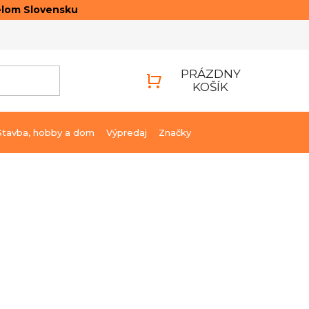
elom Slovensku
ONTAKTY
PRIHLÁSENIE
PRÁZDNY
KOŠÍK
NÁKUPNÝ
KOŠÍK
Stavba, hobby a dom
Výpredaj
Značky
€96,24