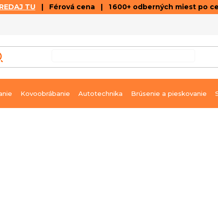
REDAJ TU
| Férová cena | 1 600+ odberných miest po c
VÝPREDAJ
GALÉRIA ČLÁNKOV A VIDEÍ
K
anie
Kovoobrábanie
Autotechnika
Brúsenie a pieskovanie
lické HYPRO 1660
Ihneď k dodaniu