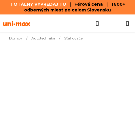
TOTÁLNY VÝPREDAJ TU
| Férová cena | 1 600+
odberných miest po celom Slovensku
Prejsť
Hľadať
NÁKUP
na
obsah
KOŠÍK
Domov
/
Autotechnika
/
Sťahovače