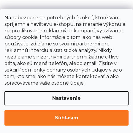
Na zabezpečenie potrebných funkcií, ktoré Vám
spríjemnia návštevu e-shopu, na meranie výkonu a
na publikovanie reklamných kampaní, využívame
súbory cookie. Informácie o tom, ako náš web
používate, zdieľame so svojimi partnermi pre
reklamnú inzerciu a štatistické analýzy. Nikdy
nezdieľame s inzertnými partnermi žiadne citlivé
dáta, ako sú mená, telefón, alebo email. Zistite v
sekcii
Podmienky ochrany osobných údajov
viac o
tom, kto sme, ako nás môžete kontaktovať a ako
spracovávame vaše osobné údaje.
Nastavenie
Sťahovák pružín tanierový, súprava
Súhlasím
Ihneď k dodaniu