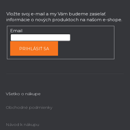
p
r
á
v
p
Vložte svoj e-mail a my Vám budeme zasielať
k
informácie o nových produktoch na našom e-shope.
ä
y
t
Email
v
i
ý
e
p
PRIHLÁSIŤ SA
i
s
u
Všetko o nákupe
Obchodné podmienky
Návod k nákupu