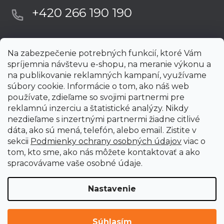
+420 266 190 190
Na zabezpečenie potrebných funkcií, ktoré Vám
spríjemnia návštevu e-shopu, na meranie výkonu a
na publikovanie reklamných kampaní, využívame
súbory cookie. Informácie o tom, ako náš web
používate, zdieľame so svojimi partnermi pre
reklamnú inzerciu a štatistické analýzy. Nikdy
nezdieľame s inzertnými partnermi žiadne citlivé
dáta, ako sú mená, telefón, alebo email. Zistite v
sekcii
Podmienky ochrany osobných údajov
viac o
tom, kto sme, ako nás môžete kontaktovať a ako
spracovávame vaše osobné údaje.
Nastavenie
Vytvoril Shoptet Premium
Copyright 2026
uni-max.sk
. Všetky práva vyhradené.
Upraviť
Súhlasím
nastavenie cookies