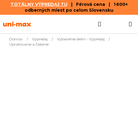
TOTÁLNY VÝPREDAJ TU
| Férová cena | 1 600+
odberných miest po celom Slovensku
Prejsť
Hľadať
NÁKUP
na
obsah
KOŠÍK
Domov
/
Výpredaj
/
Vybavenie dielní - Výpredaj
/
Upratovanie a čistenie
Najpredávanejšie
€5,79
Filter pre DRYWET 3