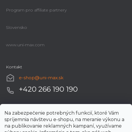
Program pro affiliate partnery
Slovensko
www.uni-max.com
Kontakt
e-shop
@
uni-max.sk
+420 266 190 190
Na zabezpečenie potrebných funkcií, ktoré Vám
spríjemnia návštevu e-shopu, na meranie výkonu a
na publikovanie reklamných kampaní, využívame