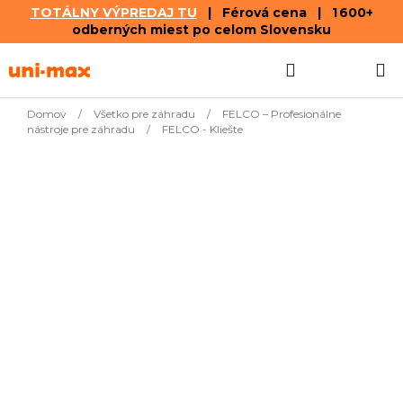
TOTÁLNY VÝPREDAJ TU
| Férová cena | 1 600+
odberných miest po celom Slovensku
Prejsť
Hľadať
NÁKUP
na
obsah
KOŠÍK
Domov
/
Všetko pre záhradu
/
FELCO – Profesionálne
nástroje pre záhradu
/
FELCO - Kliešte
Najpredávanejšie
Kliešte FELCO CDO
€87,26
Naskladnenie
pre strih ostnatého
do 3 dní
drôtu