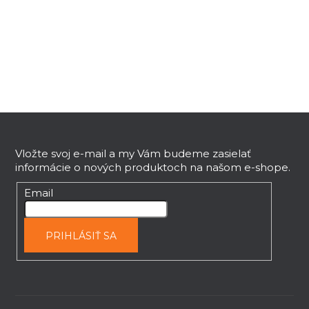
Z
á
p
Vložte svoj e-mail a my Vám budeme zasielať
informácie o nových produktoch na našom e-shope.
ä
t
Email
i
e
PRIHLÁSIŤ SA