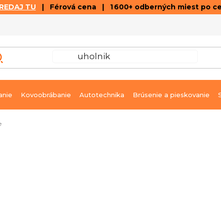
REDAJ TU
| Férová cena | 1 600+ odberných miest po c
VÝPREDAJ
GALÉRIA ČLÁNKOV A VIDEÍ
K
anie
Kovoobrábanie
Autotechnika
Brúsenie a pieskovanie
e