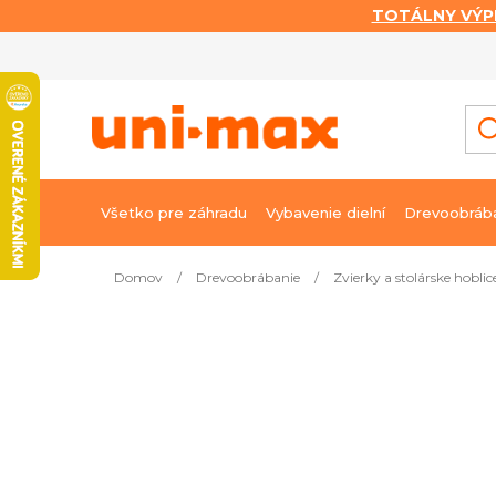
TOTÁLNY VÝP
Prejsť
na
obsah
Všetko pre záhradu
Vybavenie dielní
Drevoobráb
Domov
/
Drevoobrábanie
/
Zvierky a stolárske hoblic