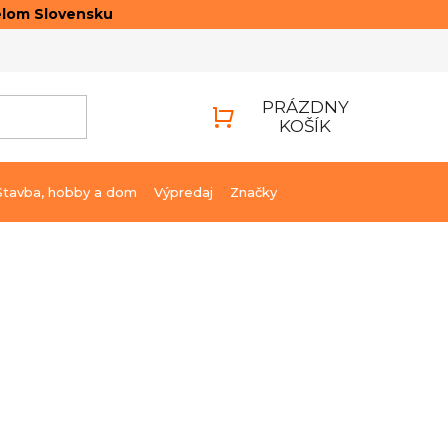
elom Slovensku
ONTAKTY
PRIHLÁSENIE
PRÁZDNY
KOŠÍK
NÁKUPNÝ
KOŠÍK
Stavba, hobby a dom
Výpredaj
Značky