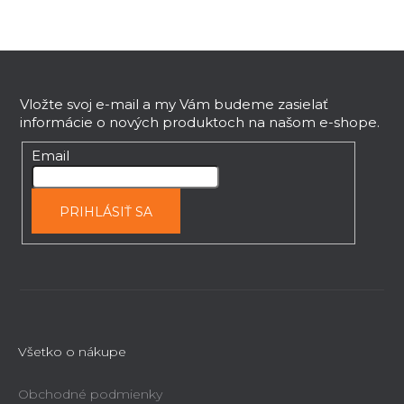
c
i
e
Z
p
r
á
v
p
Vložte svoj e-mail a my Vám budeme zasielať
k
informácie o nových produktoch na našom e-shope.
ä
y
t
Email
v
i
ý
e
p
PRIHLÁSIŤ SA
i
s
u
Všetko o nákupe
Obchodné podmienky