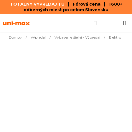
TOTÁLNY VÝPREDAJ TU
| Férová cena | 1 600+
odberných miest po celom Slovensku
Prejsť
Hľadať
NÁKUP
na
obsah
KOŠÍK
Domov
/
Výpredaj
/
Vybavenie dielní - Výpredaj
/
Elektro
Najpredávanejšie
€9,04
Multimeter digitálny
Ihneď k
EASY
dodaniu