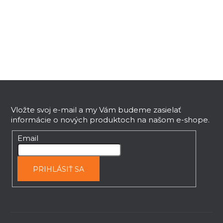
l
á
d
a
c
i
e
Z
p
r
á
v
p
Vložte svoj e-mail a my Vám budeme zasielať
k
informácie o nových produktoch na našom e-shope.
ä
y
t
Email
v
i
ý
e
p
PRIHLÁSIŤ SA
i
s
u