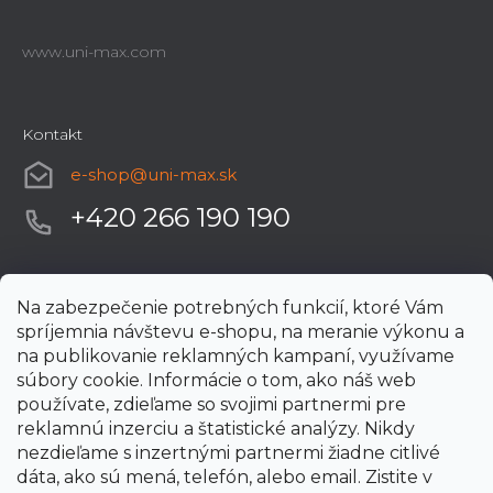
www.uni-max.com
Kontakt
e-shop
@
uni-max.sk
+420 266 190 190
Na zabezpečenie potrebných funkcií, ktoré Vám
spríjemnia návštevu e-shopu, na meranie výkonu a
na publikovanie reklamných kampaní, využívame
súbory cookie. Informácie o tom, ako náš web
používate, zdieľame so svojimi partnermi pre
reklamnú inzerciu a štatistické analýzy. Nikdy
nezdieľame s inzertnými partnermi žiadne citlivé
dáta, ako sú mená, telefón, alebo email. Zistite v