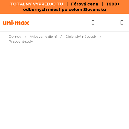
TOTÁLNY VÝPREDAJ TU
| Férová cena | 1 600+
odberných miest po celom Slovensku
Prejsť
Hľadať
NÁKUP
na
obsah
KOŠÍK
Domov
/
Vybavenie dielní
/
Dielenský nábytok
/
Pracovné stoly