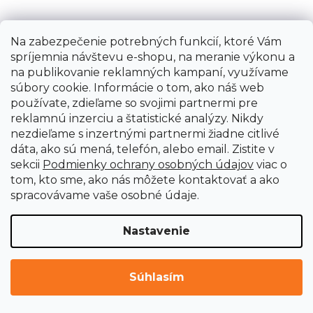
Na zabezpečenie potrebných funkcií, ktoré Vám
spríjemnia návštevu e-shopu, na meranie výkonu a
na publikovanie reklamných kampaní, využívame
súbory cookie. Informácie o tom, ako náš web
používate, zdieľame so svojimi partnermi pre
reklamnú inzerciu a štatistické analýzy. Nikdy
nezdieľame s inzertnými partnermi žiadne citlivé
dáta, ako sú mená, telefón, alebo email. Zistite v
sekcii
Podmienky ochrany osobných údajov
viac o
tom, kto sme, ako nás môžete kontaktovať a ako
Pracovný stôl Holzmann WT37
spracovávame vaše osobné údaje.
Ihneď k dodaniu
Nastavenie
€191,47
Súhlasím