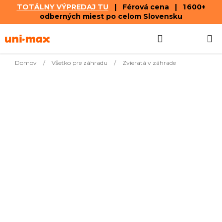
TOTÁLNY VÝPREDAJ TU
| Férová cena | 1 600+
odberných miest po celom Slovensku
Prejsť
Hľadať
NÁKUP
na
obsah
KOŠÍK
Domov
/
Všetko pre záhradu
/
Zvieratá v záhrade