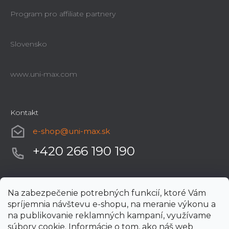
Program pro affiliate partnery
Slovensko
www.uni-max.com
Kontakt
e-shop
@
uni-max.sk
+420 266 190 190
Na zabezpečenie potrebných funkcií, ktoré Vám
spríjemnia návštevu e-shopu, na meranie výkonu a
na publikovanie reklamných kampaní, využívame
súbory cookie. Informácie o tom, ako náš web