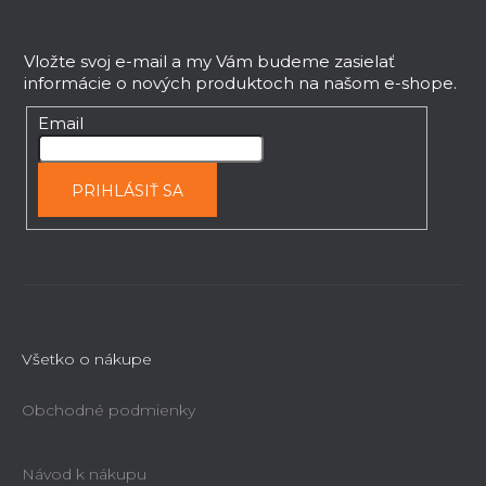
Z
p
r
á
v
p
Vložte svoj e-mail a my Vám budeme zasielať
k
informácie o nových produktoch na našom e-shope.
ä
y
t
Email
v
i
ý
e
p
PRIHLÁSIŤ SA
i
s
u
Všetko o nákupe
Obchodné podmienky
Návod k nákupu