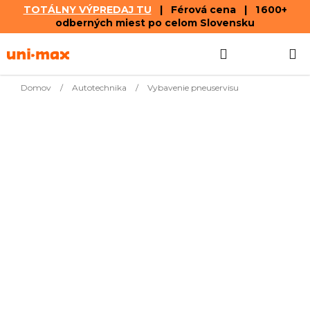
TOTÁLNY VÝPREDAJ TU
| Férová cena | 1 600+
odberných miest po celom Slovensku
Prejsť
Hľadať
NÁKUP
na
obsah
KOŠÍK
Domov
/
Autotechnika
/
Vybavenie pneuservisu