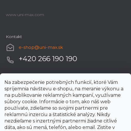
www.uni-max.com
Kontakt
e-shop
@
uni-max.sk
+420 266 190 190
Na zabezpečenie potrebných funkcií, ktoré Vám
spríjemnia návštevu e-shopu, na meranie výkonu a
na publikovanie reklamných kampaní, využívame
súbory cookie. Informácie o tom, ako náš web
používate, zdieľame so svojimi partnermi pre
reklamnú inzerciu a štatistické analýzy. Nikdy
nezdieľame s inzertnými partnermi žiadne citlivé
dáta, ako sú mená, telefón, alebo email. Zistite v