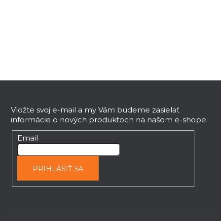
l
á
d
a
c
i
e
Z
p
r
á
v
p
Vložte svoj e-mail a my Vám budeme zasielať
k
informácie o nových produktoch na našom e-shope.
ä
y
t
Email
v
i
ý
e
p
PRIHLÁSIŤ SA
i
s
u