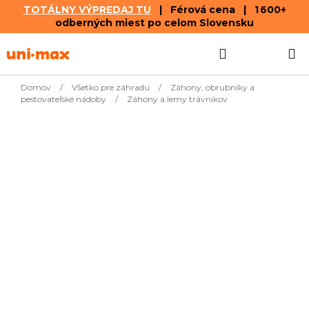
TOTÁLNY VÝPREDAJ TU
| Férová cena | 1 600+
odberných miest po celom Slovensku
Prejsť
Hľadať
NÁKUP
na
obsah
KOŠÍK
Domov
/
Všetko pre záhradu
/
Záhony, obrubníky a
pestovateľské nádoby
/
Záhony a lemy trávnikov
Najpredávanejšie
€76,58
Obrubník skrytý 12,5