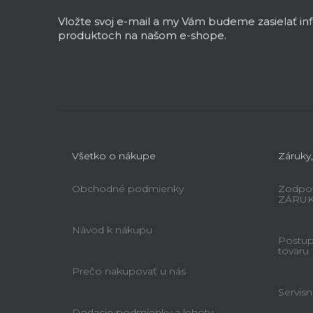
p
ä
Vložte svoj e-mail a my Vám budeme zasielať i
t
produktoch na našom e-shope.
i
e
Všetko o nákupe
Záruky,
Obchodné podmienky
Zodpov
ZÁRU
Návod k nákupu
Postup 
tovaru
Prečo nakupovať u nás
Servisn
Dodacie podmienky a lehoty