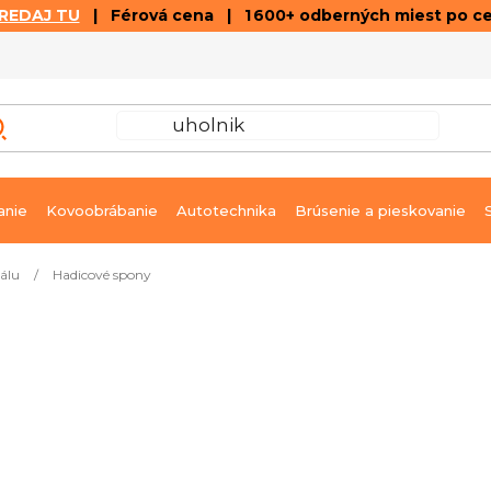
REDAJ TU
| Férová cena | 1 600+ odberných miest po c
VÝPREDAJ
GALÉRIA ČLÁNKOV A VIDEÍ
K
anie
Kovoobrábanie
Autotechnika
Brúsenie a pieskovanie
álu
/
Hadicové spony
73 ks
Ihneď k dodaniu