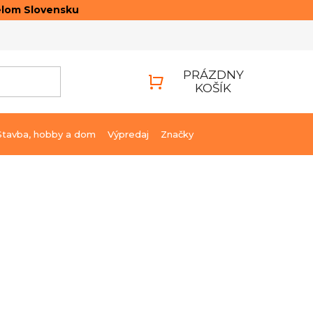
elom Slovensku
ONTAKTY
PRIHLÁSENIE
PRÁZDNY
KOŠÍK
NÁKUPNÝ
KOŠÍK
Stavba, hobby a dom
Výpredaj
Značky
€10,19