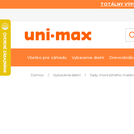
TOTÁLNY VÝP
Prejsť
na
obsah
Všetko pre záhradu
Vybavenie dielní
Drevoobráb
Domov
/
Vybavenie dielní
/
Sady montážneho materi
Najpredávanejšie
Objímky sťahovacie, súprava 