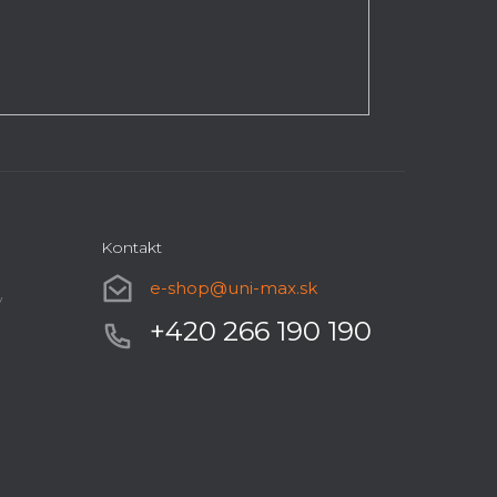
Kontakt
e-shop
@
uni-max.sk
y
+420 266 190 190