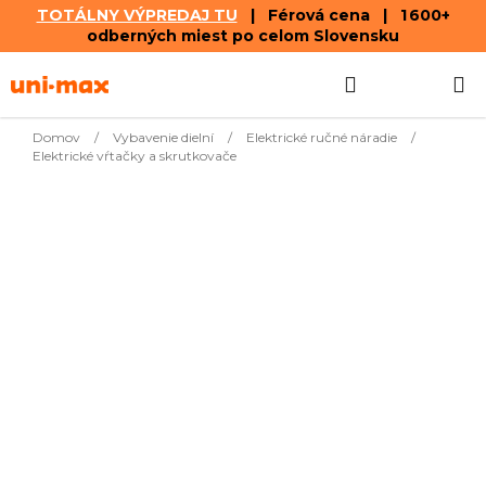
TOTÁLNY VÝPREDAJ TU
| Férová cena | 1 600+
odberných miest po celom Slovensku
Prejsť
Hľadať
NÁKUP
na
obsah
KOŠÍK
Domov
/
Vybavenie dielní
/
Elektrické ručné náradie
/
Elektrické vŕtačky a skrutkovače