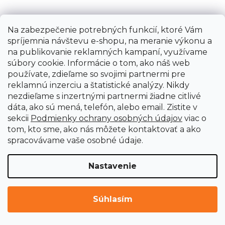
Na zabezpečenie potrebných funkcií, ktoré Vám
spríjemnia návštevu e-shopu, na meranie výkonu a
na publikovanie reklamných kampaní, využívame
súbory cookie. Informácie o tom, ako náš web
používate, zdieľame so svojimi partnermi pre
reklamnú inzerciu a štatistické analýzy. Nikdy
nezdieľame s inzertnými partnermi žiadne citlivé
dáta, ako sú mená, telefón, alebo email. Zistite v
sekcii
Podmienky ochrany osobných údajov
viac o
tom, kto sme, ako nás môžete kontaktovať a ako
spracovávame vaše osobné údaje.
Nastavenie
Nitovací tŕň k nástavcu na vŕtačku, M3
Súhlasím
Ihneď k dodaniu
€8,70