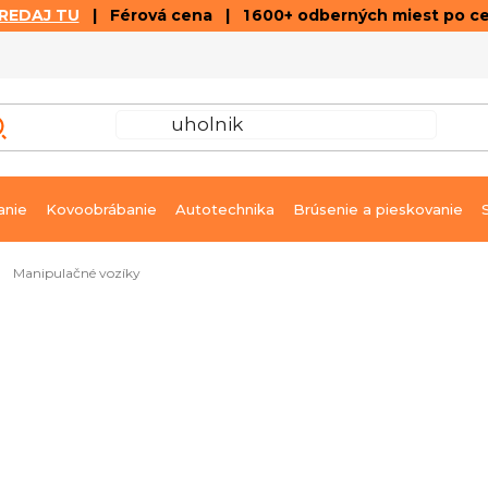
REDAJ TU
| Férová cena | 1 600+ odberných miest po c
VÝPREDAJ
GALÉRIA ČLÁNKOV A VIDEÍ
K
anie
Kovoobrábanie
Autotechnika
Brúsenie a pieskovanie
Manipulačné vozíky