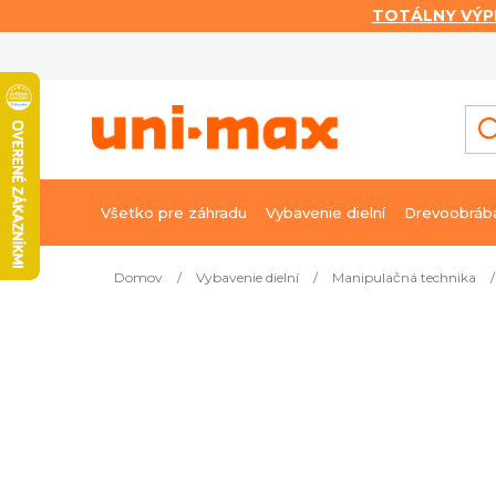
TOTÁLNY VÝP
Prejsť
na
obsah
Všetko pre záhradu
Vybavenie dielní
Drevoobráb
Domov
/
Vybavenie dielní
/
Manipulačná technika
/