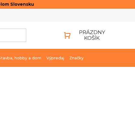
elom Slovensku
ONTAKTY
PRIHLÁSENIE
PRÁZDNY
KOŠÍK
NÁKUPNÝ
KOŠÍK
Stavba, hobby a dom
Výpredaj
Značky