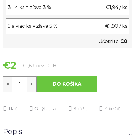
3 - 4 ks = zľava 3 %
€1,94
/ ks
5 a viac ks = zľava 5 %
€1,90
/ ks
Ušetríte
€0
€2
Jednotková cena:
€1,63 bez DPH
DO KOŠÍKA
Tlač
Opýtať sa
Strážiť
Zdieľať
Popis