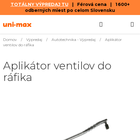
TOTÁLNY VÝPREDAJ TU
| Férová cena | 1 600+
odberných miest po celom Slovensku
Prejsť
Hľadať
NÁKUP
na
obsah
KOŠÍK
Domov
/
Výpredaj
/
Autotechnika - Výpredaj
/
Aplikátor
ventilov do ráfika
Aplikátor ventilov do
ráfika