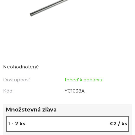
Priemerné
hodnotenie
Neohodnotené
produktu
Dostupnosť
Ihneď k dodaniu
je
0,0
Kód:
YC1038A
z
5
Množstevná zľava
hviezdičiek.
1 - 2 ks
€2
/ ks