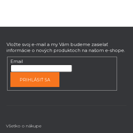
a
c
i
e
Z
p
r
á
v
p
Vložte svoj e-mail a my Vám budeme zasielať
k
informácie o nových produktoch na našom e-shope.
ä
y
t
Email
v
i
ý
e
p
PRIHLÁSIŤ SA
i
s
u
Všetko o nákupe