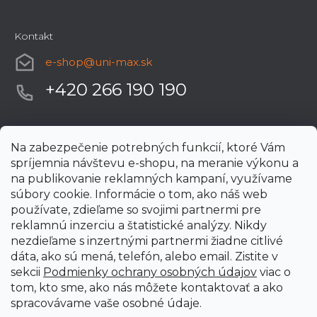
Kontakt
e-shop
@
uni-max.sk
+420 266 190 190
Na zabezpečenie potrebných funkcií, ktoré Vám
spríjemnia návštevu e-shopu, na meranie výkonu a
na publikovanie reklamných kampaní, využívame
súbory cookie. Informácie o tom, ako náš web
používate, zdieľame so svojimi partnermi pre
reklamnú inzerciu a štatistické analýzy. Nikdy
nezdieľame s inzertnými partnermi žiadne citlivé
dáta, ako sú mená, telefón, alebo email. Zistite v
sekcii
Podmienky ochrany osobných údajov
viac o
tom, kto sme, ako nás môžete kontaktovať a ako
spracovávame vaše osobné údaje.