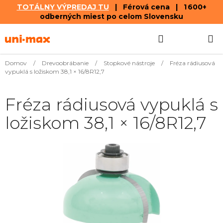
TOTÁLNY VÝPREDAJ TU
| Férová cena | 1 600+
odberných miest po celom Slovensku
Prejsť
Hľadať
NÁKUP
na
obsah
KOŠÍK
Domov
/
Drevoobrábanie
/
Stopkové nástroje
/
Fréza rádiusová
vypuklá s ložiskom 38,1 × 16/8R12,7
Fréza rádiusová vypuklá s
ložiskom 38,1 × 16/8R12,7