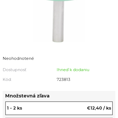
Priemerné
hodnotenie
Neohodnotené
produktu
Dostupnosť
Ihneď k dodaniu
je
0,0
Kód:
723813
z
5
Množstevná zľava
hviezdičiek.
1 - 2 ks
€12,40
/ ks