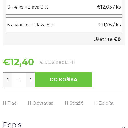
3 - 4 ks = zľava 3 %
€12,03
/ ks
5 a viac ks = zľava 5 %
€11,78
/ ks
Ušetríte
€0
€12,40
Jednotková cena:
€10,08 bez DPH
DO KOŠÍKA
Tlač
Opýtať sa
Strážiť
Zdieľať
Popis