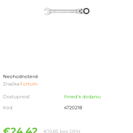
Priemerné
hodnotenie
Neohodnotené
produktu
Značka:
Fortum
je
Dostupnosť
Ihneď k dodaniu
0,0
z
Kód:
4720218
5
hviezdičiek.
€24,42
Jednotková cena:
€19,85 bez DPH