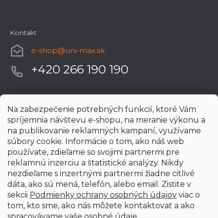
Kontakt
e-shop
@
uni-max.sk
+420 266 190 190
Na zabezpečenie potrebných funkcií, ktoré Vám
spríjemnia návštevu e-shopu, na meranie výkonu a
na publikovanie reklamných kampaní, využívame
súbory cookie. Informácie o tom, ako náš web
používate, zdieľame so svojimi partnermi pre
reklamnú inzerciu a štatistické analýzy. Nikdy
nezdieľame s inzertnými partnermi žiadne citlivé
dáta, ako sú mená, telefón, alebo email. Zistite v
sekcii
Podmienky ochrany osobných údajov
viac o
tom, kto sme, ako nás môžete kontaktovať a ako
spracovávame vaše osobné údaje.