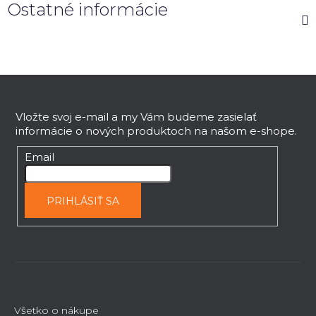
Ostatné informácie
Z
á
p
Vložte svoj e-mail a my Vám budeme zasielať
informácie o nových produktoch na našom e-shope.
ä
t
Email
i
e
PRIHLÁSIŤ SA
Všetko o nákupe