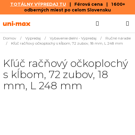
TOTÁLNY VÝPREDAJ TU
| Férová cena | 1 600+
odberných miest po celom Slovensku
Prejsť
Hľadať
NÁKUP
na
obsah
KOŠÍK
Domov
/
Výpredaj
/
Vybavenie dielní - Výpredaj
/
Ručné náradie
/
Kľúč račňový očkoplochý s kĺbom, 72 zubov, 18 mm, L 248 mm
Kľúč račňový očkoplochý
s kĺbom, 72 zubov, 18
mm, L 248 mm