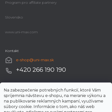
Program pro affiliate partnery
Slovensko
www.uni-max.com
Kontakt
e-shop
@
uni-max.sk
+420 266 190 190
Na zabezpečenie potrebných funkcií, ktoré Vám
spríjemnia návštevu e-shopu, na meranie výkonu a
na publikovanie reklamných kampaní, využívame
súbory cookie. Informácie o tom, ako náš web