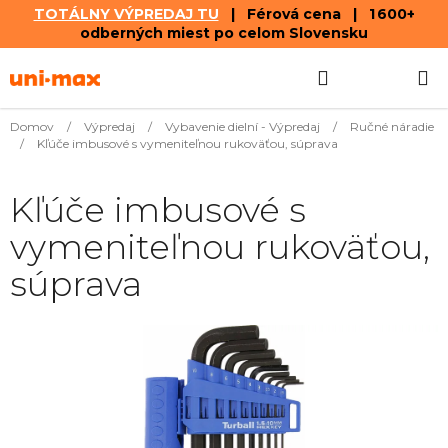
TOTÁLNY VÝPREDAJ TU
| Férová cena | 1 600+
odberných miest po celom Slovensku
Prejsť
Hľadať
NÁKUP
na
obsah
KOŠÍK
Domov
/
Výpredaj
/
Vybavenie dielní - Výpredaj
/
Ručné náradie
/
Kľúče imbusové s vymeniteľnou rukoväťou, súprava
Kľúče imbusové s
vymeniteľnou rukoväťou,
súprava