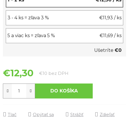
3 - 4 ks = zľava 3 %
€11,93
/ ks
5 a viac ks = zľava 5 %
€11,69
/ ks
Ušetríte
€0
€12,30
Jednotková cena:
€10 bez DPH
DO KOŠÍKA
Tlač
Opýtať sa
Strážiť
Zdieľať