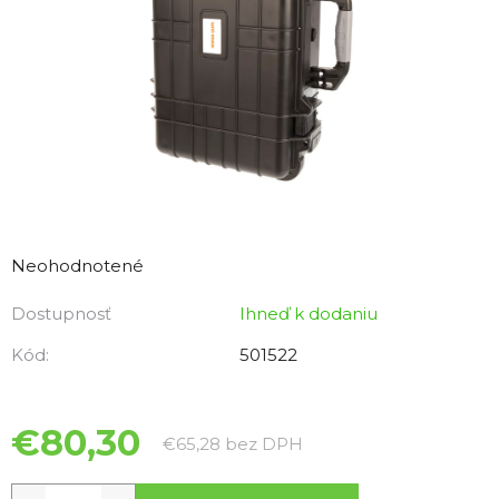
Priemerné
hodnotenie
Neohodnotené
produktu
Dostupnosť
Ihneď k dodaniu
je
0,0
Kód:
501522
z
5
hviezdičiek.
€80,30
Jednotková cena:
€65,28 bez DPH