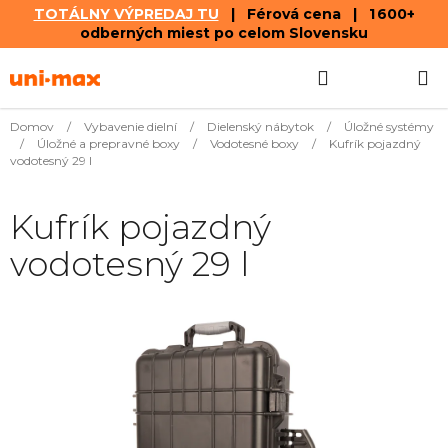
TOTÁLNY VÝPREDAJ TU
| Férová cena | 1 600+
odberných miest po celom Slovensku
Prejsť
Hľadať
NÁKUP
na
obsah
KOŠÍK
Domov
/
Vybavenie dielní
/
Dielenský nábytok
/
Úložné systémy
/
Úložné a prepravné boxy
/
Vodotesné boxy
/
Kufrík pojazdný
vodotesný 29 l
Kufrík pojazdný
vodotesný 29 l