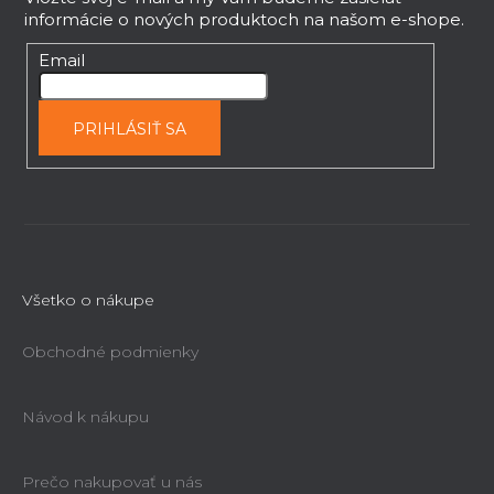
p
informácie o nových produktoch na našom e-shope.
ä
t
Email
i
e
PRIHLÁSIŤ SA
Všetko o nákupe
Obchodné podmienky
Návod k nákupu
Prečo nakupovať u nás