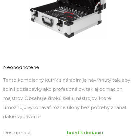
Priemerné
hodnotenie
Neohodnotené
produktu
Tento komplexný kufrík s náradím je navrhnutý tak, aby
je
splnil požiadavky ako profesionálov, tak aj domácich
0,0
z
majstrov. Obsahuje širokú škálu nástrojov, ktoré
5
umožňujú vykonávať rôzne úlohy bez potreby zháňať
hviezdičiek.
ďalšie vybavenie.
Dostupnosť
Ihneď k dodaniu