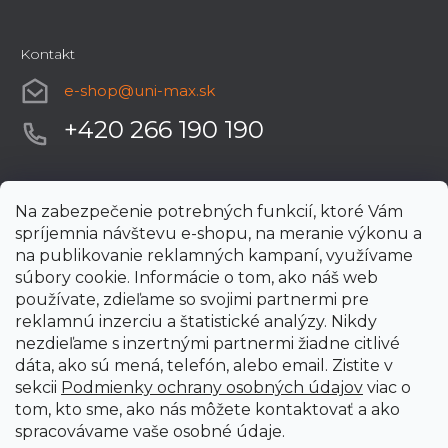
Kontakt
e-shop
@
uni-max.sk
+420 266 190 190
Na zabezpečenie potrebných funkcií, ktoré Vám
spríjemnia návštevu e-shopu, na meranie výkonu a
na publikovanie reklamných kampaní, využívame
súbory cookie. Informácie o tom, ako náš web
používate, zdieľame so svojimi partnermi pre
reklamnú inzerciu a štatistické analýzy. Nikdy
nezdieľame s inzertnými partnermi žiadne citlivé
dáta, ako sú mená, telefón, alebo email. Zistite v
sekcii
Podmienky ochrany osobných údajov
viac o
tom, kto sme, ako nás môžete kontaktovať a ako
spracovávame vaše osobné údaje.