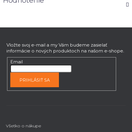
Hodnotenie
Z
á
p
Vložte svoj e-mail a my Vám budeme zasielať
informácie o nových produktoch na našom e-shope.
ä
t
Email
i
e
PRIHLÁSIŤ SA
Všetko o nákupe