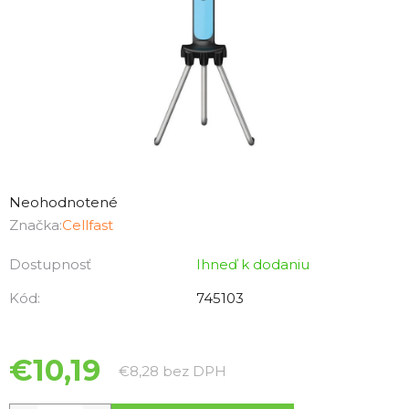
Priemerné
hodnotenie
Neohodnotené
produktu
Značka:
Cellfast
je
Dostupnosť
Ihneď k dodaniu
0,0
z
Kód:
745103
5
hviezdičiek.
€10,19
Jednotková cena:
€8,28 bez DPH