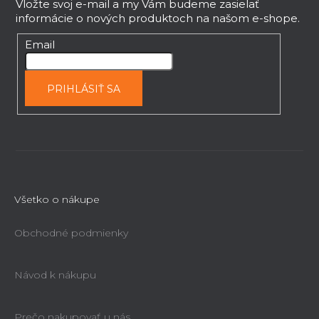
p
Vložte svoj e-mail a my Vám budeme zasielať
informácie o nových produktoch na našom e-shope.
ä
t
Email
i
e
PRIHLÁSIŤ SA
Všetko o nákupe
Obchodné podmienky
Návod k nákupu
Prečo nakupovať u nás