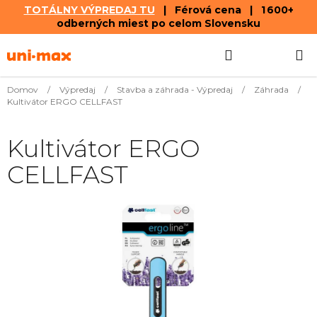
TOTÁLNY VÝPREDAJ TU
| Férová cena | 1 600+
odberných miest po celom Slovensku
Prejsť
Hľadať
NÁKUP
na
obsah
KOŠÍK
Domov
/
Výpredaj
/
Stavba a záhrada - Výpredaj
/
Záhrada
/
Kultivátor ERGO CELLFAST
Kultivátor ERGO
CELLFAST