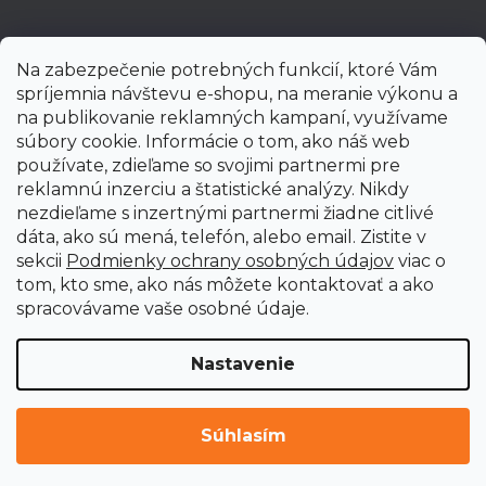
Na zabezpečenie potrebných funkcií, ktoré Vám
spríjemnia návštevu e-shopu, na meranie výkonu a
na publikovanie reklamných kampaní, využívame
súbory cookie. Informácie o tom, ako náš web
používate, zdieľame so svojimi partnermi pre
reklamnú inzerciu a štatistické analýzy. Nikdy
nezdieľame s inzertnými partnermi žiadne citlivé
dáta, ako sú mená, telefón, alebo email. Zistite v
sekcii
Podmienky ochrany osobných údajov
viac o
tom, kto sme, ako nás môžete kontaktovať a ako
spracovávame vaše osobné údaje.
Nastavenie
Vytvoril Shoptet Premium
Copyright 2026
uni-max.sk
. Všetky práva vyhradené.
Upraviť
Súhlasím
nastavenie cookies