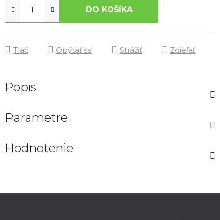
DO KOŠÍKA
Tlač
Opýtať sa
Strážiť
Zdieľať
Popis
Parametre
Hodnotenie
Z
á