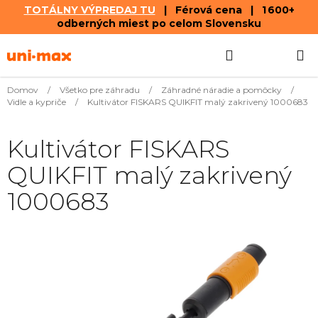
TOTÁLNY VÝPREDAJ TU
| Férová cena | 1 600+
odberných miest po celom Slovensku
Prejsť
Hľadať
NÁKUP
na
obsah
KOŠÍK
Domov
/
Všetko pre záhradu
/
Záhradné náradie a pomôcky
/
Vidle a kypriče
/
Kultivátor FISKARS QUIKFIT malý zakrivený 1000683
Kultivátor FISKARS
QUIKFIT malý zakrivený
1000683