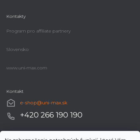
Kontakty
Program pro affiliate partnery
Slovensko
www.uni-max.com
Kontakt
e-shop
@
uni-max.sk
+420 266 190 190