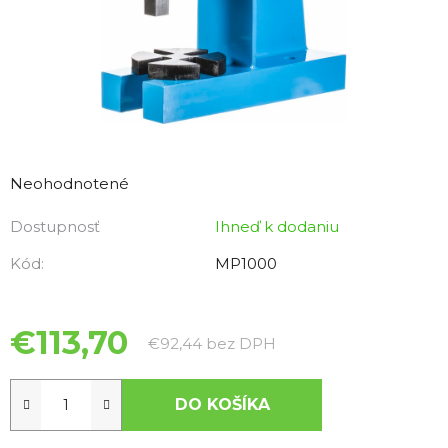
Priemerné
hodnotenie
Neohodnotené
produktu
Dostupnosť
Ihneď k dodaniu
je
0,0
Kód:
MP1000
z
5
hviezdičiek.
€113,70
Jednotková cena:
€92,44 bez DPH
DO KOŠÍKA