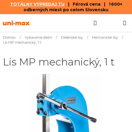
TOTÁLNY VÝPREDAJ TU
| Férová cena | 1 600+
odberných miest po celom Slovensku
Prejsť
Hľadať
NÁKUP
na
obsah
KOŠÍK
Domov
/
Vybavenie dielní
/
Dielenské lisy
/
Mechanické lisy
/
Lis MP mechanický, 1 t
Lis MP mechanický, 1 t