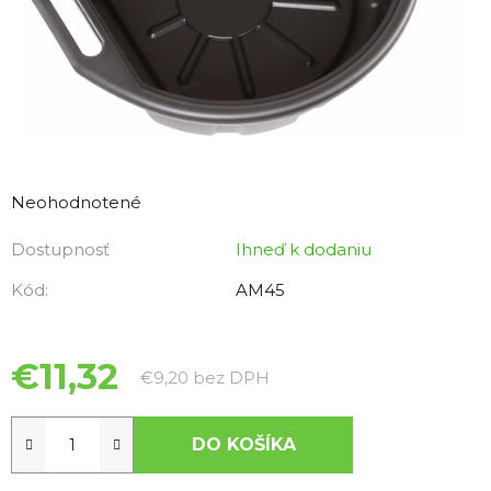
Priemerné
hodnotenie
Neohodnotené
produktu
Dostupnosť
Ihneď k dodaniu
je
0,0
Kód:
AM45
z
5
hviezdičiek.
€11,32
Jednotková cena:
€9,20 bez DPH
DO KOŠÍKA