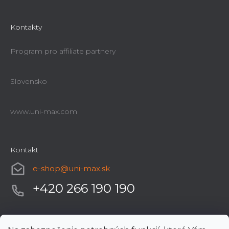
Kontakty
Program pro affiliate partnery
Slovensko
www.uni-max.com
Kontakt
e-shop
@
uni-max.sk
+420 266 190 190