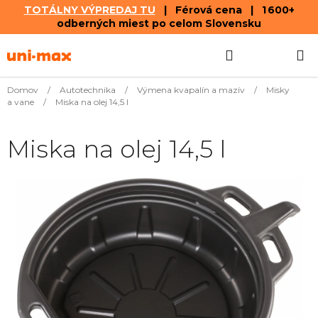
TOTÁLNY VÝPREDAJ TU
| Férová cena | 1 600+
odberných miest po celom Slovensku
Prejsť
Hľadať
NÁKUP
na
obsah
KOŠÍK
Domov
/
Autotechnika
/
Výmena kvapalín a mazív
/
Misky
a vane
/
Miska na olej 14,5 l
Miska na olej 14,5 l