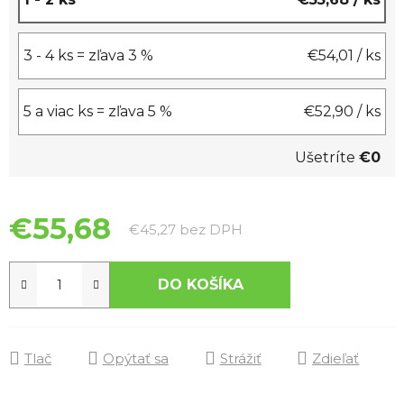
3 - 4 ks = zľava 3 %
€54,01
/ ks
5 a viac ks = zľava 5 %
€52,90
/ ks
Ušetríte
€0
€55,68
Jednotková cena:
€45,27 bez DPH
DO KOŠÍKA
Tlač
Opýtať sa
Strážiť
Zdieľať