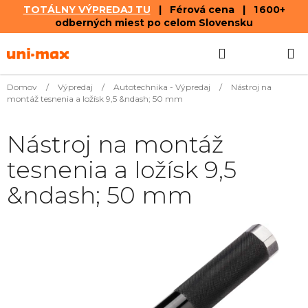
TOTÁLNY VÝPREDAJ TU
| Férová cena | 1 600+
odberných miest po celom Slovensku
Prejsť
Hľadať
NÁKUP
na
obsah
KOŠÍK
Domov
/
Výpredaj
/
Autotechnika - Výpredaj
/
Nástroj na
montáž tesnenia a ložísk 9,5 &ndash; 50 mm
Nástroj na montáž
tesnenia a ložísk 9,5
&ndash; 50 mm