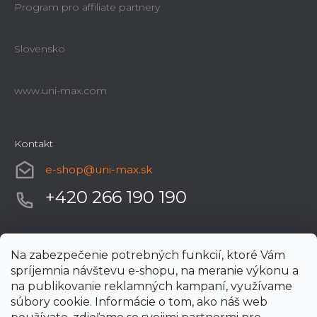
Program pro affiliate partnery
Slovensko
www.uni-max.com
Kontakt
e-shop
@
uni-max.sk
+420 266 190 190
Na zabezpečenie potrebných funkcií, ktoré Vám
spríjemnia návštevu e-shopu, na meranie výkonu a
na publikovanie reklamných kampaní, využívame
súbory cookie. Informácie o tom, ako náš web