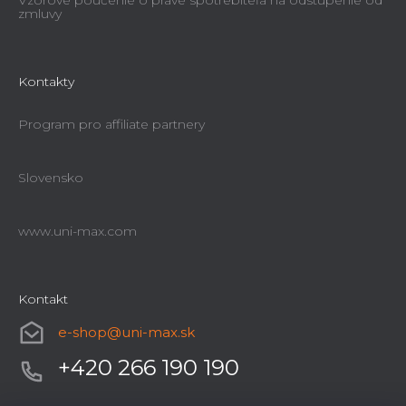
Vzorové poučenie o práve spotrebiteľa na odstúpenie od
zmluvy
Kontakty
Program pro affiliate partnery
Slovensko
www.uni-max.com
Kontakt
e-shop
@
uni-max.sk
+420 266 190 190