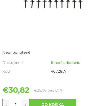
Priemerné
hodnotenie
Neohodnotené
produktu
Dostupnosť
Ihneď k dodaniu
je
0,0
Kód:
407261A
z
5
hviezdičiek.
€30,82
Jednotková cena:
€25,06 bez DPH
DO KOŠÍKA