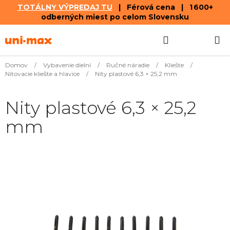
TOTÁLNY VÝPREDAJ TU
| Férová cena | 1 600+
odberných miest po celom Slovensku
Prejsť
Hľadať
NÁKUP
na
obsah
KOŠÍK
Domov
/
Vybavenie dielní
/
Ručné náradie
/
Kliešte
/
Nitovacie kliešte a hlavice
/
Nity plastové 6,3 × 25,2 mm
Nity plastové 6,3 × 25,2
mm