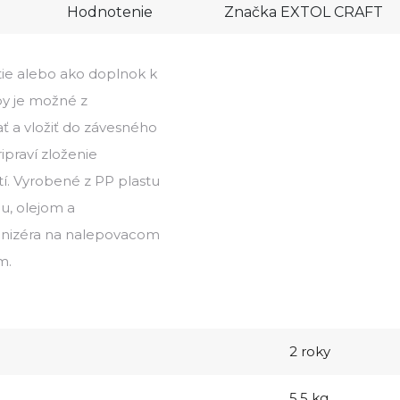
Hodnotenie
Značka
EXTOL CRAFT
ie alebo ako doplnok k
y je možné z
 a vložiť do závesného
ipraví zloženie
í. Vyrobené z PP plastu
, olejom a
anizéra na nalepovacom
m.
2 roky
5.5 kg