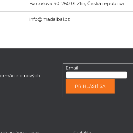
Bartošova 40, 760 01 Zlín, Česká republika
info@madalbal.cz
Email
nformácie o nových
PRIHLÁSIŤ SA
 reklamácie a servis
Kontakty