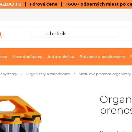
REDAJ TU
| Férová cena | 1 600+ odberných miest po c
VÝPREDAJ
GALÉRIA ČLÁNKOV A VIDEÍ
K
anie
Kovoobrábanie
Autotechnika
Brúsenie a pieskovanie
né systémy
/
Organizéry a zaraďovače
/
Modulové prenosné organizéry
Organ
preno
Priemerné