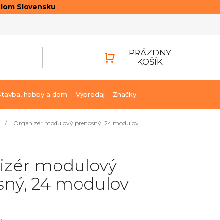
elom Slovensku
ONTAKTY
PRIHLÁSENIE
PRÁZDNY
KOŠÍK
NÁKUPNÝ
KOŠÍK
Stavba, hobby a dom
Výpredaj
Značky
/
Organizér modulový prenosný, 24 modulov
izér modulový
sný, 24 modulov