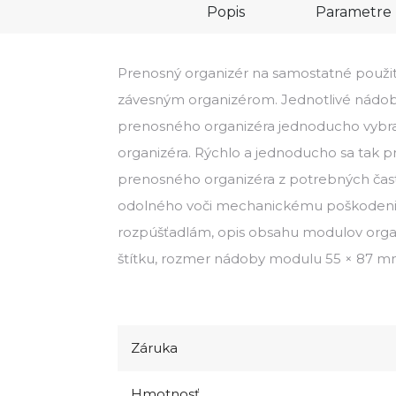
Popis
Parametre
Prenosný organizér na samostatné použit
závesným organizérom. Jednotlivé nádob
prenosného organizéra jednoducho vybrať
organizéra. Rýchlo a jednoducho sa tak pr
prenosného organizéra z potrebných čast
odolného voči mechanickému poškodeniu
rozpúšťadlám, opis obsahu modulov org
štítku, rozmer nádoby modulu 55 × 87 m
Záruka
Hmotnosť