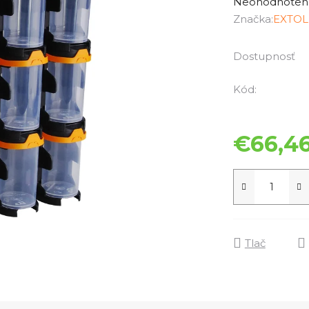
hodnotenie
Neohodnoten
produktu
Značka:
EXTOL
je
0,0
Dostupnosť
z
5
Kód:
hviezdičiek.
€66,4
Tlač