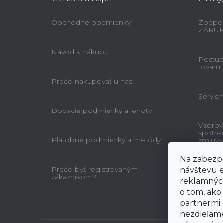
Obchodné podmienky
Zodpov
ZÁRU
Návod k nákupu
Postup 
tovaru
Prečo nakupovať u nás
Servisn
Dodacie podmienky a lehoty
Vzorov
spotre
Platobné podmienky a metódy
zmluvy
Na zabezpe
Prečo byť registrovaným
návštevu e
zákazníkom?
reklamných
o tom, ako
partnermi 
nezdieľame