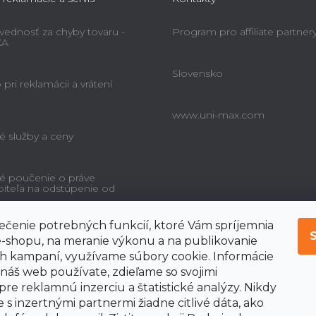
ednosť za chyby tovaru -
Program pro affiliate partner
KA
Slovensko
pri reklamácii a vrátení
www.uni-max.com
é služby a ceny
é poučenie o práve
biteľa na odstúpenie od
čenie potrebných funkcií, ktoré Vám spríjemnia
-shopu, na meranie výkonu a na publikovanie
 kampaní, využívame súbory cookie. Informácie
 náš web používate, zdieľame so svojimi
pre reklamnú inzerciu a štatistické analýzy. Nikdy
 s inzertnými partnermi žiadne citlivé dáta, ako