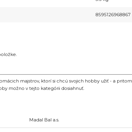
8595126968867
položke.
mácich majstrov, ktorí si chcú svojich hobby užiť - a prit
bby možno v tejto kategórii dosiahnuť.
Madal Bal a.s.