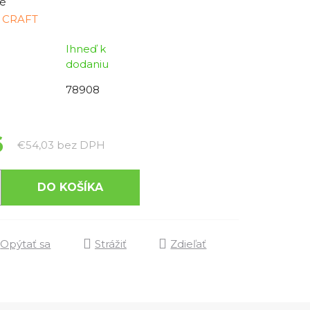
é
 CRAFT
Ihneď k
dodaniu
78908
6
Jednotková cena:
€54,03 bez DPH
DO KOŠÍKA
Opýtať sa
Strážiť
Zdieľať