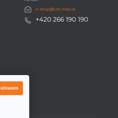
e-shop
@
uni-max.sk
y
+420 266 190 190
Súhlasím