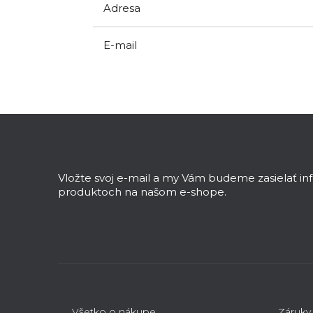
Adresa
E-mail
Z
á
p
ä
Vložte svoj e-mail a my Vám budeme zasielať i
t
produktoch na našom e-shope.
i
e
Všetko o nákupe
Záruky,