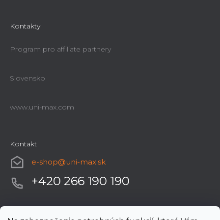
Kontakty
Program pro affiliate partnery
Slovensko
www.uni-max.com
Kontakt
e-shop
@
uni-max.sk
+420 266 190 190