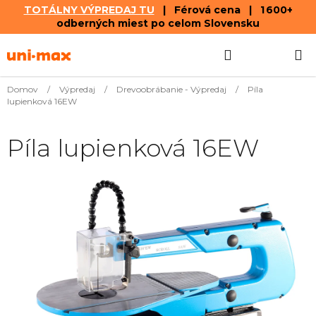
TOTÁLNY VÝPREDAJ TU
| Férová cena | 1 600+
odberných miest po celom Slovensku
Prejsť
Hľadať
NÁKUP
na
obsah
KOŠÍK
Domov
/
Výpredaj
/
Drevoobrábanie - Výpredaj
/
Píla
lupienková 16EW
Píla lupienková 16EW