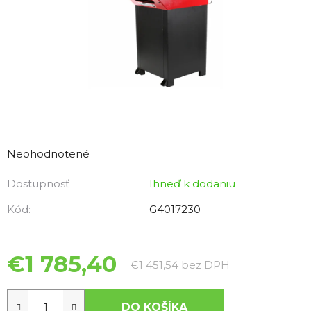
Priemerné
hodnotenie
Neohodnotené
produktu
Dostupnosť
Ihneď k dodaniu
je
0,0
Kód:
G4017230
z
5
hviezdičiek.
€1 785,40
Jednotková ce
€1 451,54 bez DPH
DO KOŠÍKA