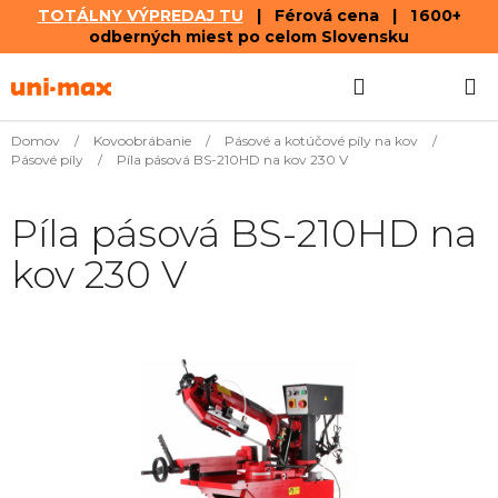
TOTÁLNY VÝPREDAJ TU
| Férová cena | 1 600+
odberných miest po celom Slovensku
Prejsť
Hľadať
NÁKUP
na
obsah
KOŠÍK
Domov
/
Kovoobrábanie
/
Pásové a kotúčové píly na kov
/
Pásové píly
/
Píla pásová BS-210HD na kov 230 V
Píla pásová BS-210HD na
kov 230 V