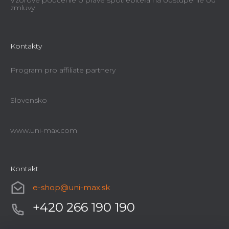
Vzorové poučenie o práve spotrebiteľa na odstúpenie od
zmluvy
Kontakty
Program pro affiliate partnery
Slovensko
www.uni-max.com
Kontakt
e-shop
@
uni-max.sk
+420 266 190 190