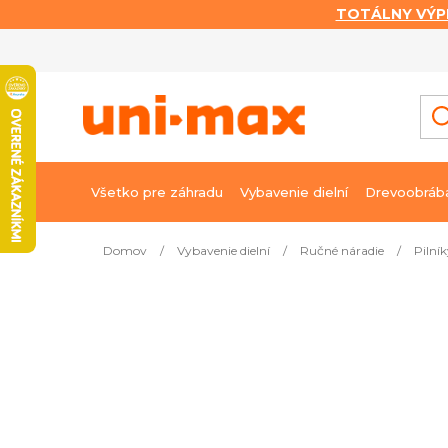
TOTÁLNY VÝP
Prejsť
na
obsah
Všetko pre záhradu
Vybavenie dielní
Drevoobráb
Domov
/
Vybavenie dielní
/
Ručné náradie
/
Pilník