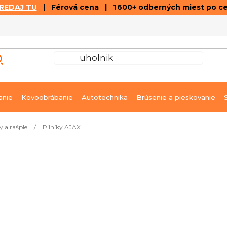
REDAJ TU
| Férová cena | 1 600+ odberných miest po c
VÝPREDAJ
GALÉRIA ČLÁNKOV A VIDEÍ
K
anie
Kovoobrábanie
Autotechnika
Brúsenie a pieskovanie
y a rašple
/
Pilníky AJAX