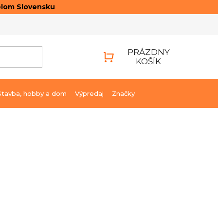
elom Slovensku
ONTAKTY
PRIHLÁSENIE
PRÁZDNY
KOŠÍK
NÁKUPNÝ
KOŠÍK
Stavba, hobby a dom
Výpredaj
Značky