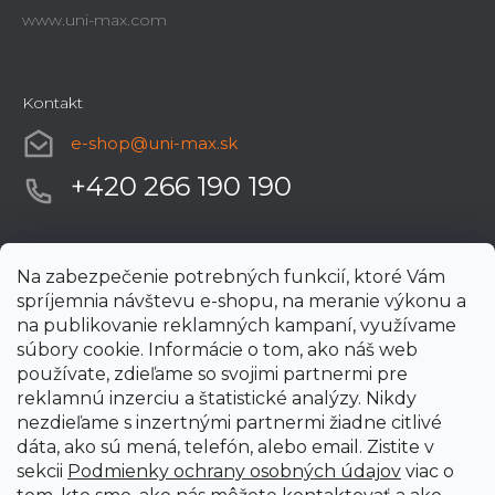
www.uni-max.com
Kontakt
e-shop
@
uni-max.sk
+420 266 190 190
Na zabezpečenie potrebných funkcií, ktoré Vám
spríjemnia návštevu e-shopu, na meranie výkonu a
na publikovanie reklamných kampaní, využívame
súbory cookie. Informácie o tom, ako náš web
používate, zdieľame so svojimi partnermi pre
reklamnú inzerciu a štatistické analýzy. Nikdy
nezdieľame s inzertnými partnermi žiadne citlivé
dáta, ako sú mená, telefón, alebo email. Zistite v
sekcii
Podmienky ochrany osobných údajov
viac o