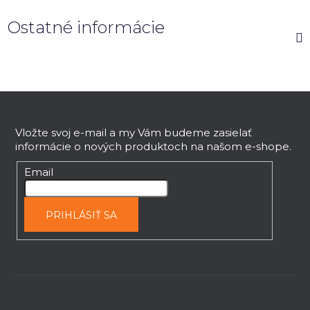
Ostatné informácie
Z
á
p
Vložte svoj e-mail a my Vám budeme zasielať
informácie o nových produktoch na našom e-shope.
ä
t
Email
i
e
PRIHLÁSIŤ SA