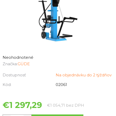
Priemerné
hodnotenie
Neohodnotené
produktu
Značka:
GÜDE
je
Dostupnosť
Na objednávku do 2 týždňov
0,0
z
Kód:
02061
5
hviezdičiek.
€1 297,29
Jednotková cen
€1 054,71 bez DPH