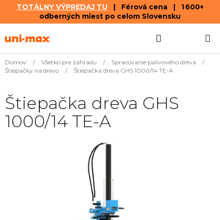
TOTÁLNY VÝPREDAJ TU
| Férová cena | 1 600+
odberných miest po celom Slovensku
Prejsť
Hľadať
NÁKUP
na
obsah
KOŠÍK
Domov
/
Všetko pre záhradu
/
Spracovanie palivového dreva
/
Štiepačky na drevo
/
Štiepačka dreva GHS 1000/14 TE-A
Štiepačka dreva GHS
1000/14 TE-A