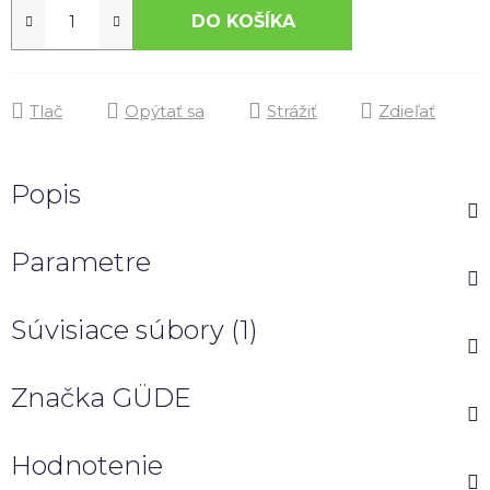
DO KOŠÍKA
Tlač
Opýtať sa
Strážiť
Zdieľať
Popis
Parametre
Súvisiace súbory (1)
Značka
GÜDE
Hodnotenie