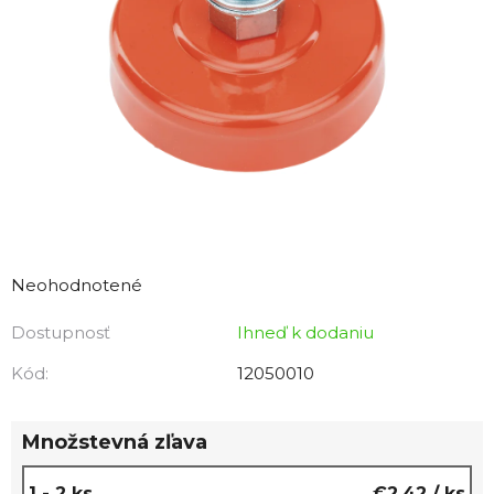
Priemerné
hodnotenie
Neohodnotené
produktu
Dostupnosť
Ihneď k dodaniu
je
0,0
Kód:
12050010
z
5
Množstevná zľava
hviezdičiek.
1 - 2 ks
€2,42
/ ks