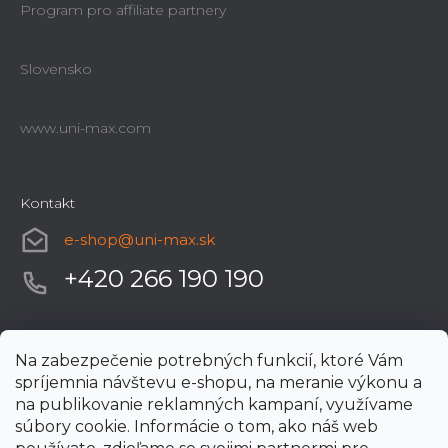
Program pro affiliate partnery
Slovensko
www.uni-max.com
Kontakt
e-shop
@
uni-max.sk
+420 266 190 190
Na zabezpečenie potrebných funkcií, ktoré Vám
spríjemnia návštevu e-shopu, na meranie výkonu a
na publikovanie reklamných kampaní, využívame
súbory cookie. Informácie o tom, ako náš web