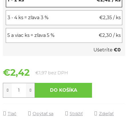
3 - 4 ks = zľava 3 %
€2,35
/ ks
5 a viac ks = zľava 5 %
€2,30
/ ks
Ušetríte
€0
€2,42
Jednotková cena:
€1,97 bez DPH
DO KOŠÍKA
Tlač
Opýtať sa
Strážiť
Zdieľať