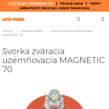
TOTÁLNY VÝPREDAJ TU
| Férová cena | 1 600+
odberných miest po celom Slovensku
Prejsť
Hľadať
NÁKUP
na
obsah
KOŠÍK
Domov
/
Vybavenie dielní
/
Svorka zváracia uzemňovacia
MAGNETIC 70
Svorka zváracia
uzemňovacia MAGNETIC
70