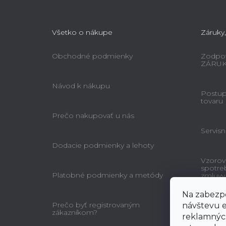
Všetko o nákupe
Záruky,
Obchodné podmienky
Zodpov
ZÁRU
Návod k nákupu
Postup 
tovaru
Prečo nakupovať u nás
Servisn
Dodacie podmienky a lehoty
Vzorov
spotre
Platobné podmienky a metódy
zmluvy
Na zabezpe
Prečo byť registrovaným
návštevu e
zákazníkom?
reklamných