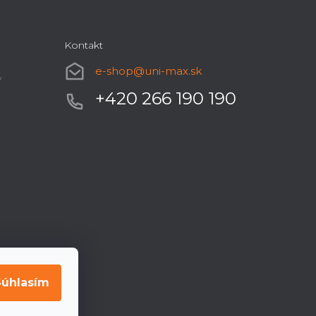
Kontakt
e-shop
@
uni-max.sk
y
+420 266 190 190
Súhlasím