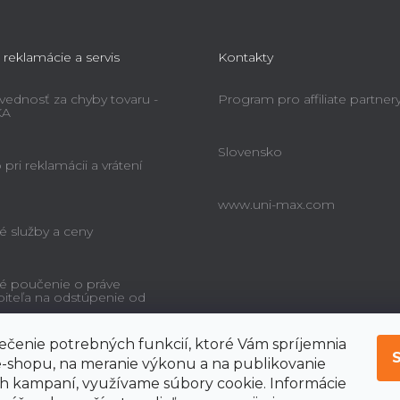
s
u
 reklamácie a servis
Kontakty
ednosť za chyby tovaru -
Program pro affiliate partner
KA
Slovensko
pri reklamácii a vrátení
www.uni-max.com
é služby a ceny
é poučenie o práve
biteľa na odstúpenie od
čenie potrebných funkcií, ktoré Vám spríjemnia
-shopu, na meranie výkonu a na publikovanie
 kampaní, využívame súbory cookie. Informácie