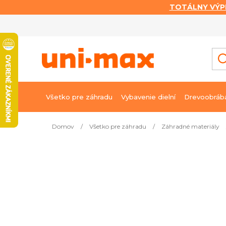
TOTÁLNY VÝP
Prejsť
na
obsah
Všetko pre záhradu
Vybavenie dielní
Drevoobráb
Domov
/
Všetko pre záhradu
/
Záhradné materiály
Najpredávanejšie
Barenbrug trávna zmes Park 