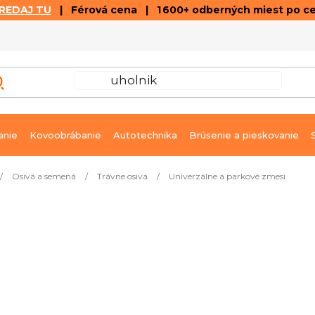
REDAJ TU
| Férová cena | 1 600+ odberných miest po c
VÝPREDAJ
GALÉRIA ČLÁNKOV A VIDEÍ
K
anie
Kovoobrábanie
Autotechnika
Brúsenie a pieskovanie
/
Osivá a semená
/
Trávne osivá
/
Univerzálne a parkové zmesi
25 kg
Ihneď k dodaniu