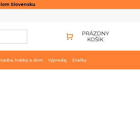
elom Slovensku
ONTAKTY
PRIHLÁSENIE
PRÁZDNY
KOŠÍK
NÁKUPNÝ
KOŠÍK
Stavba, hobby a dom
Výpredaj
Značky
€216,19