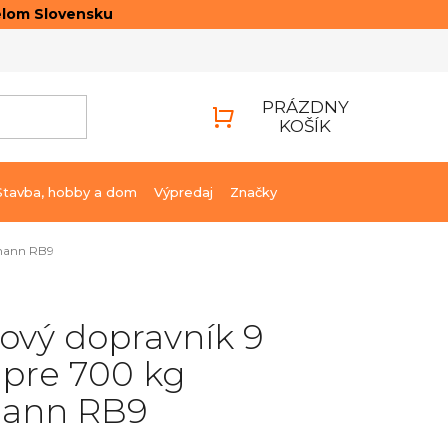
elom Slovensku
ONTAKTY
PRIHLÁSENIE
PRÁZDNY
KOŠÍK
NÁKUPNÝ
KOŠÍK
Stavba, hobby a dom
Výpredaj
Značky
zmann RB9
ový dopravník 9
 pre 700 kg
ann RB9