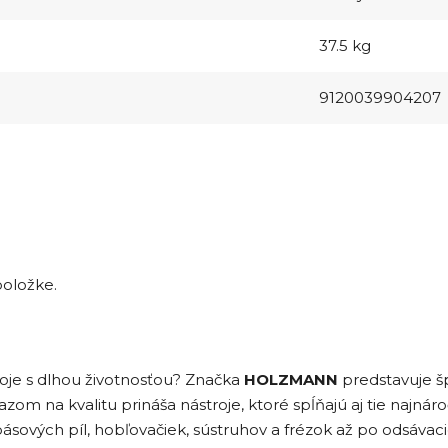
37.5 kg
9120039904207
položke.
roje s dlhou životnosťou? Značka
HOLZMANN
predstavuje šp
razom na kvalitu prináša nástroje, ktoré spĺňajú aj tie najná
ásových píl, hobľovačiek, sústruhov a frézok až po odsávac