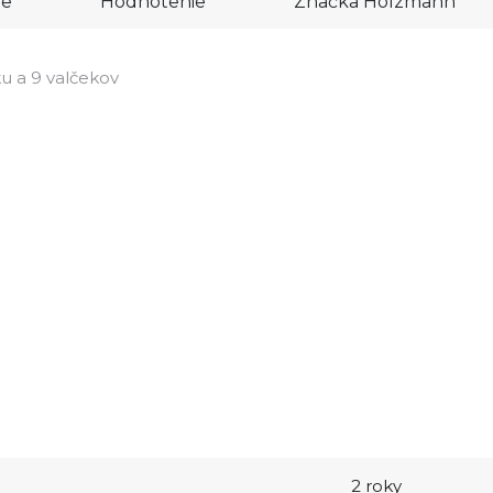
re
Hodnotenie
Značka
Holzmann
u a 9 valčekov
2 roky