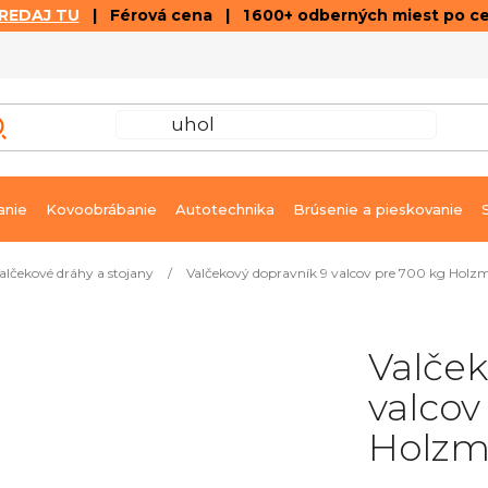
REDAJ TU
| Férová cena | 1 600+ odberných miest po c
VÝPREDAJ
GALÉRIA ČLÁNKOV A VIDEÍ
K
anie
Kovoobrábanie
Autotechnika
Brúsenie a pieskovanie
alčekové dráhy a stojany
/
Valčekový dopravník 9 valcov pre 700 kg Hol
Valček
valcov
Holzm