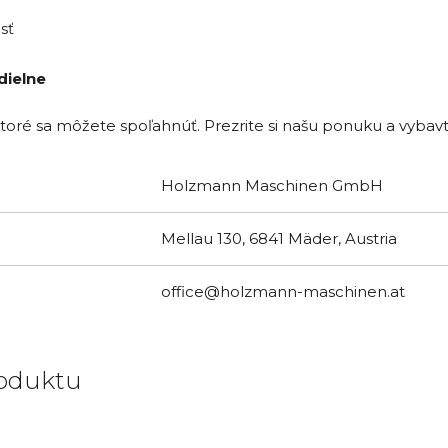
sť
dielne
é sa môžete spoľahnúť. Prezrite si našu ponuku a vybavte 
Holzmann Maschinen GmbH
Mellau 130, 6841 Mäder, Austria
office@holzmann-maschinen.at
oduktu