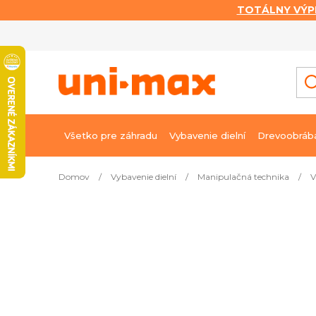
TOTÁLNY VÝP
Prejsť
na
obsah
Všetko pre záhradu
Vybavenie dielní
Drevoobráb
Domov
/
Vybavenie dielní
/
Manipulačná technika
/
V