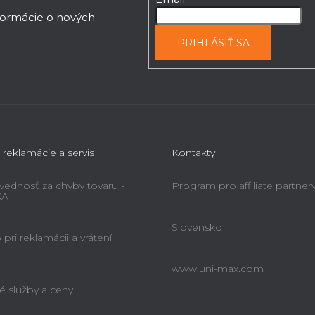
nformácie o nových
PRIHLÁSIŤ SA
 reklamácie a servis
Kontakty
ednosť za chyby tovaru -
Program pro affiliate partner
KA
Slovensko
pri reklamácii a vrátení
www.uni-max.com
é služby a ceny