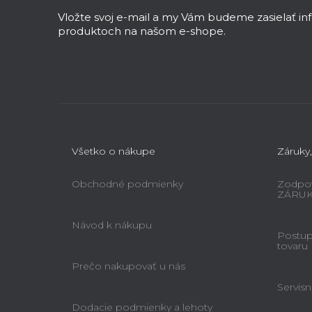
ä
Vložte svoj e-mail a my Vám budeme zasielať i
t
produktoch na našom e-shope.
i
e
Všetko o nákupe
Záruky,
Obchodné podmienky
Zodpov
ZÁRU
Návod k nákupu
Postup 
tovaru
Prečo nakupovať u nás
Servisn
Dodacie podmienky a lehoty