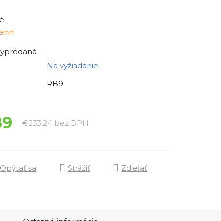
é
ann
 vypredaná…
Na vyžiadanie
RB9
89
Jednotková cena:
€233,24 bez DPH
Opýtať sa
Strážiť
Zdieľať