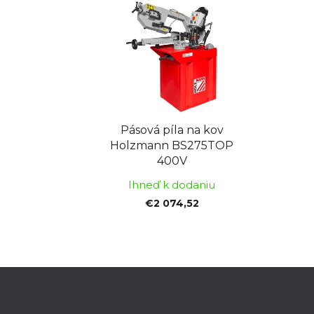
Pásová píla na kov
Holzmann BS275TOP
400V
Ihneď k dodaniu
€2 074,52
Z
á
p