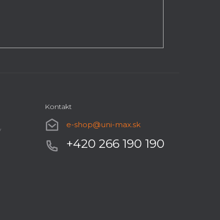
Kontakt
e-shop
@
uni-max.sk
y
+420 266 190 190