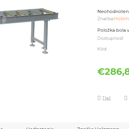
Priemerné
hodnotenie
Neohodnoten
produktu
Značka:
Holzm
je
Položka bola
0,0
Dostupnosť
z
5
Kód:
hviezdičiek.
€286,
Tlač