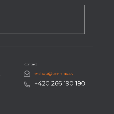
Kontakt
e-shop
@
uni-max.sk
y
+420 266 190 190