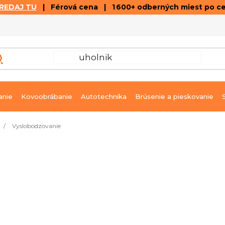
REDAJ TU
| Férová cena | 1 600+ odberných miest po c
VÝPREDAJ
GALÉRIA ČLÁNKOV A VIDEÍ
K
anie
Kovoobrábanie
Autotechnika
Brúsenie a pieskovanie
/
Vyslobodzovanie
Produkty ešte len pripr