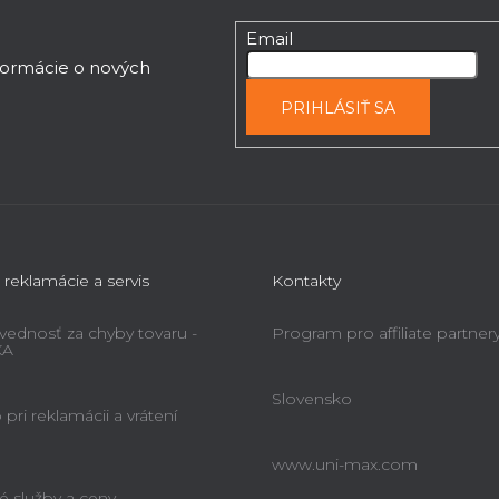
Email
nformácie o nových
PRIHLÁSIŤ SA
 reklamácie a servis
Kontakty
ednosť za chyby tovaru -
Program pro affiliate partner
KA
Slovensko
pri reklamácii a vrátení
www.uni-max.com
é služby a ceny