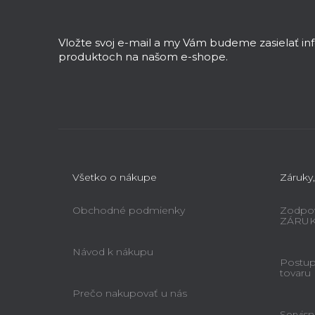
á
p
ä
Vložte svoj e-mail a my Vám budeme zasielať i
t
produktoch na našom e-shope.
i
e
Všetko o nákupe
Záruky,
Obchodné podmienky
Zodpov
ZÁRU
Návod k nákupu
Postup 
tovaru
Prečo nakupovať u nás
Servisn