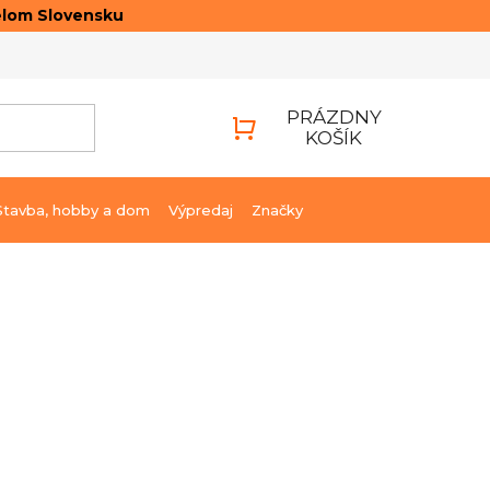
elom Slovensku
ONTAKTY
PRIHLÁSENIE
PRÁZDNY
KOŠÍK
NÁKUPNÝ
KOŠÍK
Stavba, hobby a dom
Výpredaj
Značky
avujeme.