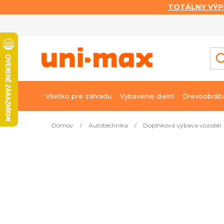
TOTÁLNY VÝP
Prejsť
na
obsah
Všetko pre záhradu
Vybavenie dielní
Drevoobráb
Domov
/
Autotechnika
/
Doplnková výbava vozidiel