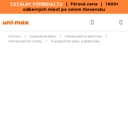
TOTÁLNY VÝPREDAJ TU
| Férová cena | 1 600+
odberných miest po celom Slovensku
Prejsť
Hľadať
NÁKUP
na
obsah
KOŠÍK
Domov
/
Vybavenie dielní
/
Manipulačná technika
/
Manipulačné vozíky
/
Transportné páky a podvozky
Najpredávanejšie
€53,20
Podstavec