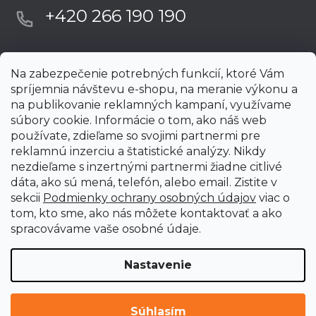
+420 266 190 190
Na zabezpečenie potrebných funkcií, ktoré Vám
spríjemnia návštevu e-shopu, na meranie výkonu a
na publikovanie reklamných kampaní, využívame
súbory cookie. Informácie o tom, ako náš web
používate, zdieľame so svojimi partnermi pre
reklamnú inzerciu a štatistické analýzy. Nikdy
nezdieľame s inzertnými partnermi žiadne citlivé
dáta, ako sú mená, telefón, alebo email. Zistite v
sekcii
Podmienky ochrany osobných údajov
viac o
tom, kto sme, ako nás môžete kontaktovať a ako
spracovávame vaše osobné údaje.
Nastavenie
Vytvoril Shoptet Premium
Copyright 2026
uni-max.sk
. Všetky práva vyhradené.
Upraviť
Súhlasím
nastavenie cookies