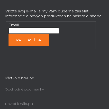
r
á
v
p
Vložte svoj e-mail a my Vám budeme zasielať
k
informácie o nových produktoch na našom e-shope.
ä
y
t
Email
v
i
ý
e
p
PRIHLÁSIŤ SA
i
s
u
Všetko o nákupe
Obchodné podmienky
Návod k nákupu