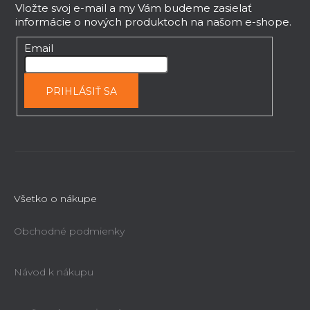
p
Vložte svoj e-mail a my Vám budeme zasielať
informácie o nových produktoch na našom e-shope.
ä
t
Email
i
e
PRIHLÁSIŤ SA
Všetko o nákupe
Obchodné podmienky
Návod k nákupu