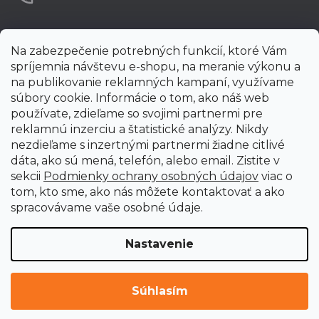
Na zabezpečenie potrebných funkcií, ktoré Vám
spríjemnia návštevu e-shopu, na meranie výkonu a
na publikovanie reklamných kampaní, využívame
súbory cookie. Informácie o tom, ako náš web
používate, zdieľame so svojimi partnermi pre
reklamnú inzerciu a štatistické analýzy. Nikdy
nezdieľame s inzertnými partnermi žiadne citlivé
dáta, ako sú mená, telefón, alebo email. Zistite v
sekcii
Podmienky ochrany osobných údajov
viac o
tom, kto sme, ako nás môžete kontaktovať a ako
spracovávame vaše osobné údaje.
Nastavenie
Vytvoril Shoptet Premium
Copyright 2026
uni-max.sk
. Všetky práva vyhradené.
Upraviť
Súhlasím
nastavenie cookies