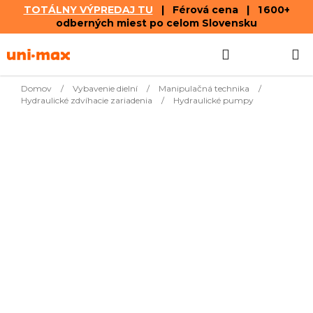
TOTÁLNY VÝPREDAJ TU
| Férová cena | 1 600+
odberných miest po celom Slovensku
Prejsť
Hľadať
NÁKUP
na
obsah
KOŠÍK
Domov
/
Vybavenie dielní
/
Manipulačná technika
/
Hydraulické zdvíhacie zariadenia
/
Hydraulické pumpy
Produkty ešte len pripravujeme.