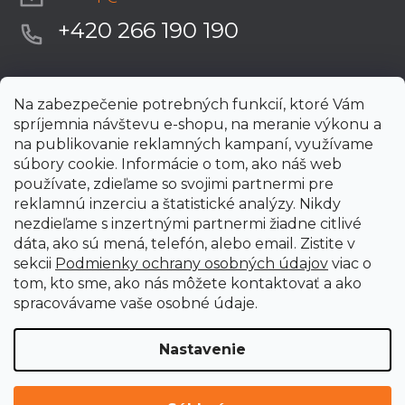
+420 266 190 190
Na zabezpečenie potrebných funkcií, ktoré Vám
spríjemnia návštevu e-shopu, na meranie výkonu a
na publikovanie reklamných kampaní, využívame
súbory cookie. Informácie o tom, ako náš web
používate, zdieľame so svojimi partnermi pre
reklamnú inzerciu a štatistické analýzy. Nikdy
nezdieľame s inzertnými partnermi žiadne citlivé
dáta, ako sú mená, telefón, alebo email. Zistite v
sekcii
Podmienky ochrany osobných údajov
viac o
tom, kto sme, ako nás môžete kontaktovať a ako
spracovávame vaše osobné údaje.
Nastavenie
Vytvoril Shoptet Premium
Copyright 2026
uni-max.sk
. Všetky práva vyhradené.
Upraviť