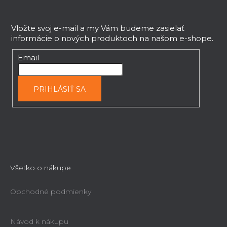
Z
á
p
Vložte svoj e-mail a my Vám budeme zasielať
informácie o nových produktoch na našom e-shope.
ä
t
Email
i
e
PRIHLÁSIŤ SA
Všetko o nákupe
Obchodné podmienky
Návod k nákupu