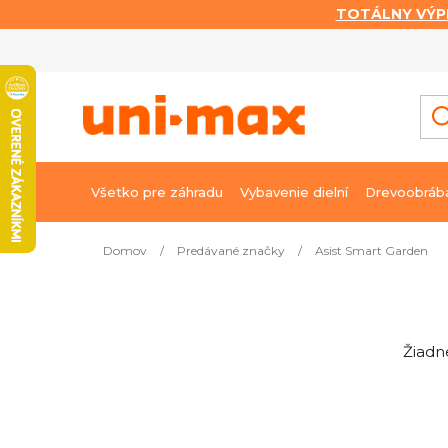
TOTÁLNY VÝP
Prejsť
na
obsah
Všetko pre záhradu
Vybavenie dielní
Drevoobráb
Domov
/
Predávané značky
/
Asist Smart Garden
B
o
č
Žiadn
n
ý
p
a