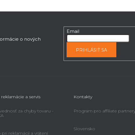
Email
nformácie o nových
PRIHLÁSIŤ SA
 reklamácie a servis
Kontakty
ednosť za chyby tovaru -
Program pro affiliate partner
KA
Slovensko
pri reklamácii a vrátení