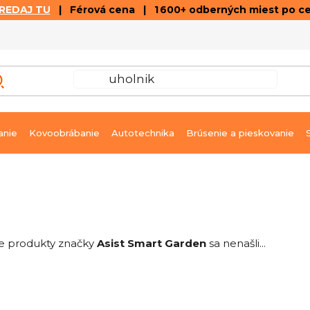
REDAJ TU
| Férová cena | 1 600+ odberných miest po c
VÝPREDAJ
GALÉRIA ČLÁNKOV A VIDEÍ
K
anie
Kovoobrábanie
Autotechnika
Brúsenie a pieskovanie
e produkty značky
Asist Smart Garden
sa nenašli...