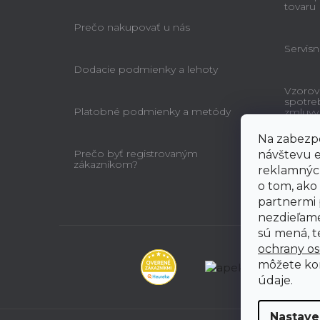
tovaru
Prečo nakupovať u nás
Servisn
Dodacie podmienky a lehoty
Vzorov
spotre
Platobné podmienky a metódy
zmluvy
Na zabezpe
Prečo byť registrovaným
návštevu e
zákazníkom?
reklamných
o tom, ako
partnermi 
nezdieľame
sú mená, te
ochrany o
môžete ko
údaje.
Nastave