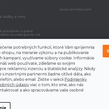
www.uni-max.com
é služby a ceny
é poučenie o práve
biteľa na odstúpenie od
čenie potrebných funkcií, ktoré Vám spríjemnia
-shopu, na meranie výkonu a na publikovanie
 kampaní, využívame súbory cookie. Informácie
 náš web používate, zdieľame so svojimi
pre reklamnú inzerciu a štatistické analýzy. Nikdy
 s inzertnými partnermi žiadne citlivé dáta, ako
lefón, alebo email. Zistite v sekcii
Podmienky
sobných údajov
viac o tom, kto sme, ako nás
ntaktovať a ako spracovávame vaše osobné
nie