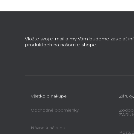
n
Z
e
á
l
p
ä
Vložte svoj e-mail a my Vám budeme zasielať i
t
produktoch na našom e-shope.
i
e
Všetko o nákupe
Záruky,
Obchodné podmienky
Zodpov
ZÁRU
Návod k nákupu
Postup 