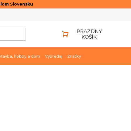
elom Slovensku
ONTAKTY
PRIHLÁSENIE
PRÁZDNY
KOŠÍK
NÁKUPNÝ
KOŠÍK
Stavba, hobby a dom
Výpredaj
Značky