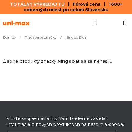
TOTÁLNY VÝPREDAJ TU
| Férová cena | 1 600+
odberných miest po celom Slovensku
Prejsť
Hľadať
NÁKUP
na
obsah
KOŠÍK
Domov
/
Predávané značky
/
Ningbo Bida
Žiadne produkty značky
Ningbo Bida
sa nenašli...
Z
á
p
Vložte svoj e-mail a my Vám budeme zasielať
informácie o nových produktoch na našom e-shope.
ä