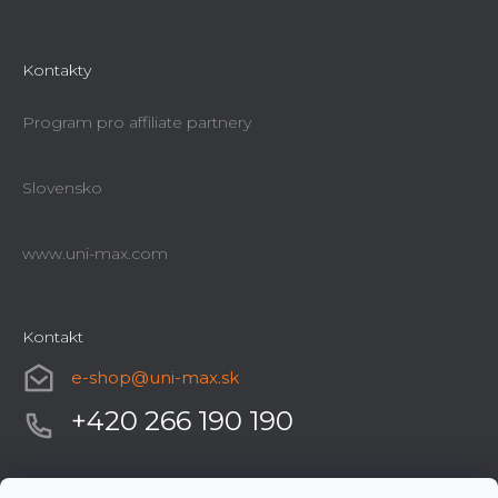
Kontakty
Program pro affiliate partnery
Slovensko
www.uni-max.com
Kontakt
e-shop
@
uni-max.sk
+420 266 190 190