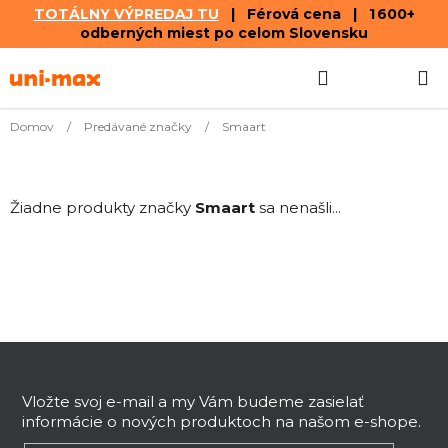
TOTÁLNY VÝPREDAJ TU
| Férová cena | 1 600+
odberných miest po celom Slovensku
Prejsť
Hľadať
NÁKUP
na
obsah
KOŠÍK
Domov
/
Predávané značky
/
Smaart
Žiadne produkty značky
Smaart
sa nenašli...
Z
á
p
Vložte svoj e-mail a my Vám budeme zasielať
informácie o nových produktoch na našom e-shope.
ä