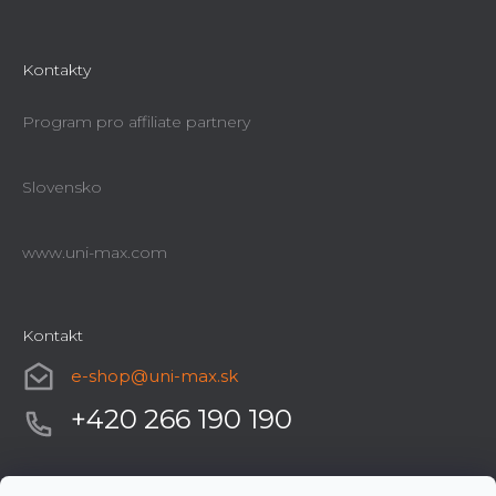
Kontakty
Program pro affiliate partnery
Slovensko
www.uni-max.com
Kontakt
e-shop
@
uni-max.sk
+420 266 190 190